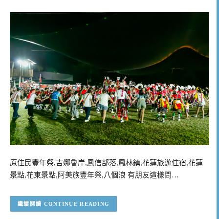
原住民豐年祭,吉娜魯岸,鳳信部落,鳳林鎮,花蓮旅遊住宿,花蓮
景點,花東景點,阿美族豐年祭,八個浪 有朋友這樣問…
CONTINUE READING