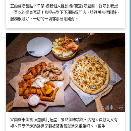
宜蘭蘇澳甜點下午茶-被我個人推到爆的超好吃鬆餅！好吃到我想
一直吃的達克瓦茲！歡迎來到下予甜點專門店，這裡美味很剛好，
服務很剛好，一切的一切都那麼剛剛好。
宜蘭羅東美食-貝加莫比薩屋，餐點美味精緻～店裡人員親切又有
禮～同學們走過路過聞到披薩香氣就進來坐坐吧～（招手