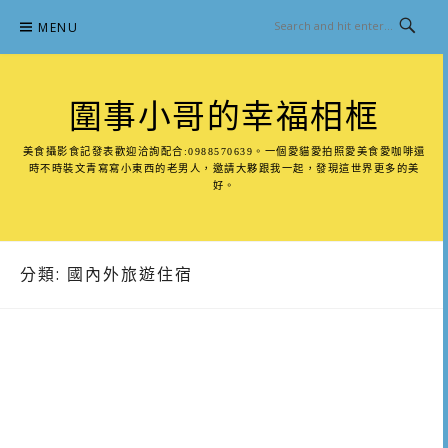
Skip
MENU
to
content
圍事小哥的幸福相框
美食攝影食記發表歡迎洽詢配合:0988570639。一個愛貓愛拍照愛美食愛咖啡還
時不時裝文青寫寫小東西的老男人，邀請大夥跟我一起，發現這世界更多的美
好。
分類:
國內外旅遊住宿