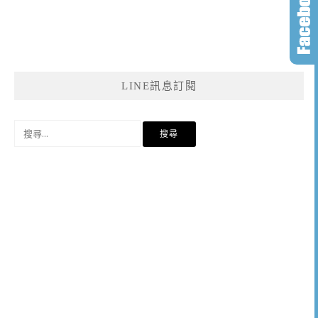
LINE訊息訂閱
搜
尋
關
鍵
字: