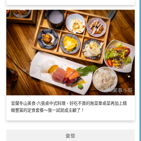
宜蘭冬山美食-六張桌中式料理，好吃不貴的無菜單桌菜再加上精
緻豐富的定食套餐～我一試就成主顧了！
彙整