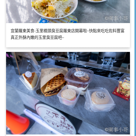
宜蘭羅東美食-玉里橋頭臭豆腐羅東店開幕啦~快點來吃吃佐料豐富
真正外酥內嫩的玉里臭豆腐吧~