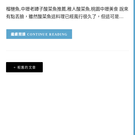
榴槤魚,中壢老罈子酸菜魚推薦,稚人酸菜魚,桃園中壢美食 說來
有點丟臉，雖然酸菜魚這料理已經風行很久了，但這可是…
CONTINUE READING
文
較舊的文章
章
導
覽