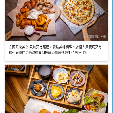
宜蘭羅東美食-貝加莫比薩屋，餐點美味精緻～店裡人員親切又有
禮～同學們走過路過聞到披薩香氣就進來坐坐吧～（招手