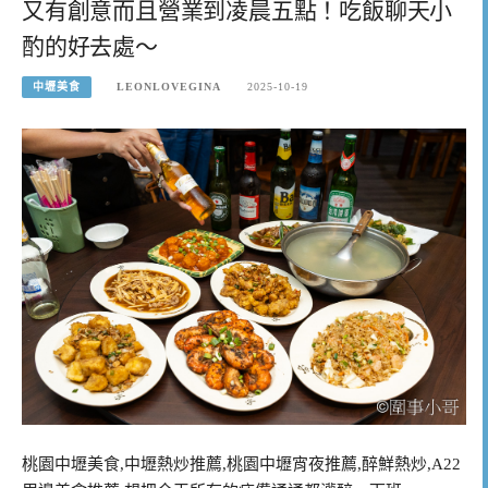
又有創意而且營業到凌晨五點！吃飯聊天小
酌的好去處～
中壢美食
LEONLOVEGINA
2025-10-19
桃園中壢美食,中壢熱炒推薦,桃園中壢宵夜推薦,醉鮮熱炒,A22