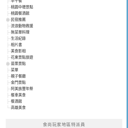
早午餐
桃園中壢景點
桃園餐酒館
民宿推薦
流浪動物救援
無菜單料理
生活紀錄
相片書
美食影相
花東景點旅遊
苗栗景點
菜單
親子餐廳
金門景點
阿美族豐年祭
餐車美食
餐酒館
高雄美食
食尚玩家地區特派員