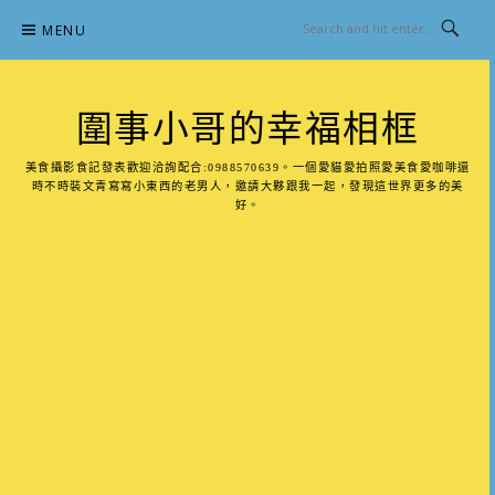
Skip
MENU
to
content
圍事小哥的幸福相框
美食攝影食記發表歡迎洽詢配合:0988570639。一個愛貓愛拍照愛美食愛咖啡還
時不時裝文青寫寫小東西的老男人，邀請大夥跟我一起，發現這世界更多的美
好。