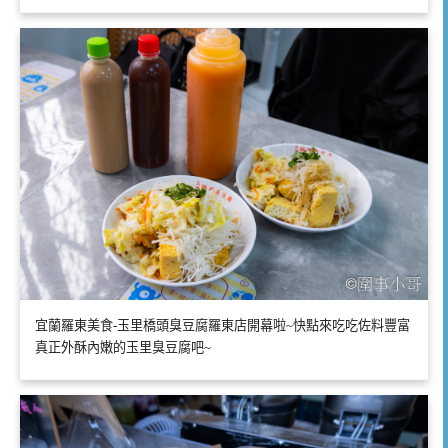
宜蘭羅東美食-玉里橋頭臭豆腐羅東店開幕啦~快點來吃吃佐料豐富
真正外酥內嫩的玉里臭豆腐吧~