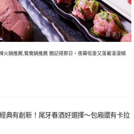
麻辣火鍋推薦,鴛鴦鍋推薦 猶記得那日，夜幕低垂又落著濛濛細
有經典有創新！尾牙春酒好選擇～包廂還有卡拉