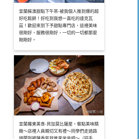
宜蘭蘇澳甜點下午茶-被我個人推到爆的超
好吃鬆餅！好吃到我想一直吃的達克瓦
茲！歡迎來到下予甜點專門店，這裡美味
很剛好，服務很剛好，一切的一切都那麼
剛剛好。
宜蘭羅東美食-貝加莫比薩屋，餐點美味精
緻～店裡人員親切又有禮～同學們走過路
過聞到披薩香氣就進來坐坐吧～（招手