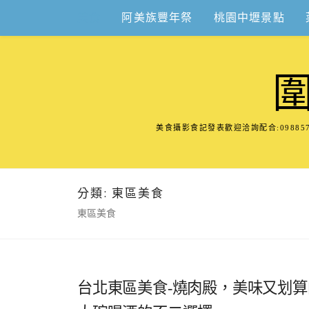
Skip
美食
阿美族豐年祭
桃園中壢景點
to
content
美食攝影食記發表歡迎洽詢配合:098
分類:
東區美食
東區美食
台北東區美食-燒肉殿，美味又划