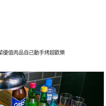
小菜優值肉品自己動手烤超歡樂