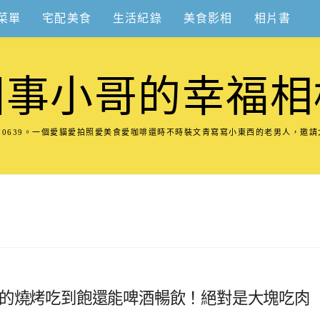
菜單
宅配美食
生活紀錄
美食影相
相片書
圍事小哥的幸福相
8570639。一個愛貓愛拍照愛美食愛咖啡還時不時裝文青寫寫小東西的老男人，邀
算的燒烤吃到飽還能啤酒暢飲！絕對是大塊吃肉