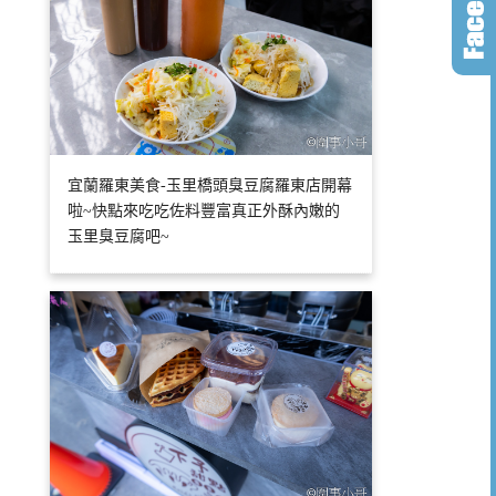
宜蘭羅東美食-玉里橋頭臭豆腐羅東店開幕
啦~快點來吃吃佐料豐富真正外酥內嫩的
玉里臭豆腐吧~