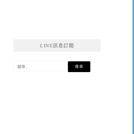
LINE訊息訂閱
搜
尋
關
鍵
字: