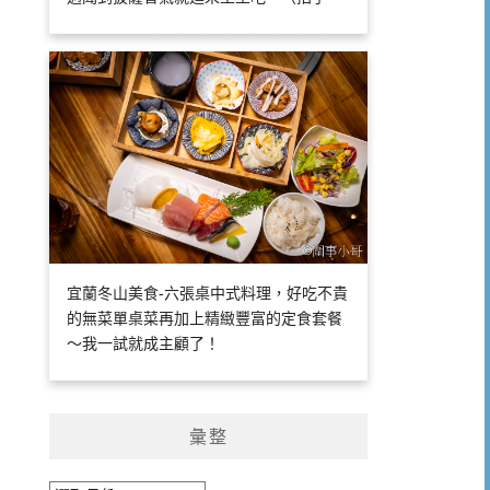
宜蘭冬山美食-六張桌中式料理，好吃不貴
的無菜單桌菜再加上精緻豐富的定食套餐
～我一試就成主顧了！
彙整