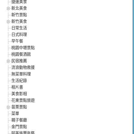
捷運美食
新北美食
新竹景點
新竹美食
日常生活
日式料理
早午餐
桃園中壢景點
桃園餐酒館
民宿推薦
流浪動物救援
無菜單料理
生活紀錄
相片書
美食影相
花東景點旅遊
苗栗景點
菜單
親子餐廳
金門景點
阿美族豐年祭