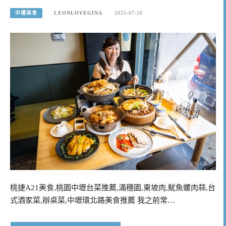
中壢美食
LEONLOVEGINA
2025-07-20
桃捷A21美食,桃園中壢台菜推薦,滿穗園,東坡肉,魷魚螺肉蒜,台
式酒家菜,辦桌菜,中壢環北路美食推薦 我之前常…