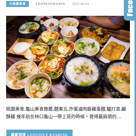
大桃園美食
LEONLOVEGINA
2025-06-03
桃園美食,龜山美食推薦,麵東北,炸蛋滷肉飯雞蛋麵,驢打滾,鹹
酥雞 幾年前在林口龜山一帶上班的時候，覺得最麻煩的…
CONTINUE READING