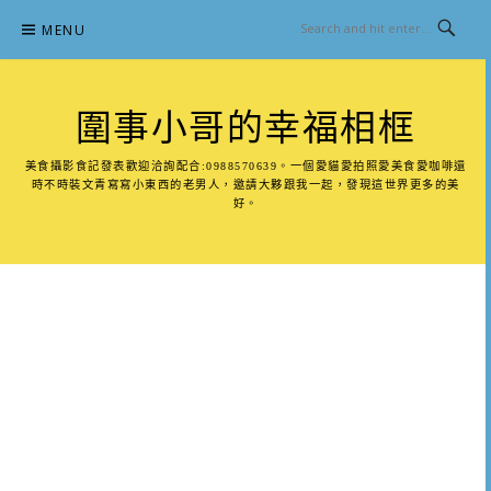
Skip
MENU
to
content
圍事小哥的幸福相框
美食攝影食記發表歡迎洽詢配合:0988570639。一個愛貓愛拍照愛美食愛咖啡還
時不時裝文青寫寫小東西的老男人，邀請大夥跟我一起，發現這世界更多的美
好。