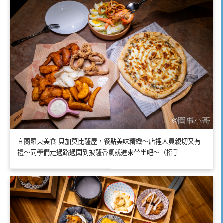
宜蘭羅東美食-貝加莫比薩屋，餐點美味精緻～店裡人員親切又有
禮～同學們走過路過聞到披薩香氣就進來坐坐吧～（招手