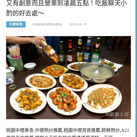
又有創意而且營業到凌晨五點！吃飯聊天小
酌的好去處～
中壢美食
LEONLOVEGINA
2025-10-19
桃園中壢美食,中壢熱炒推薦,桃園中壢宵夜推薦,醉鮮熱炒,A22