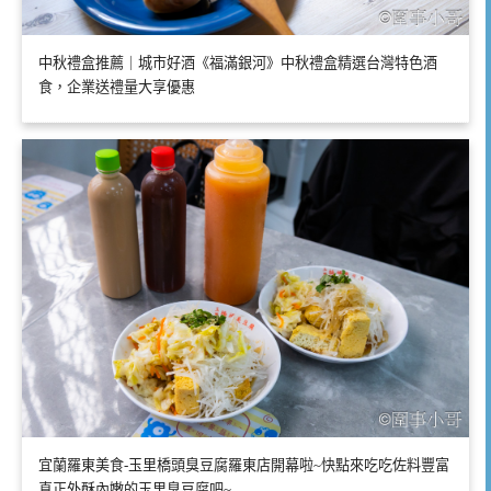
中秋禮盒推薦｜城市好酒《福滿銀河》中秋禮盒精選台灣特色酒
食，企業送禮量大享優惠
宜蘭羅東美食-玉里橋頭臭豆腐羅東店開幕啦~快點來吃吃佐料豐富
真正外酥內嫩的玉里臭豆腐吧~