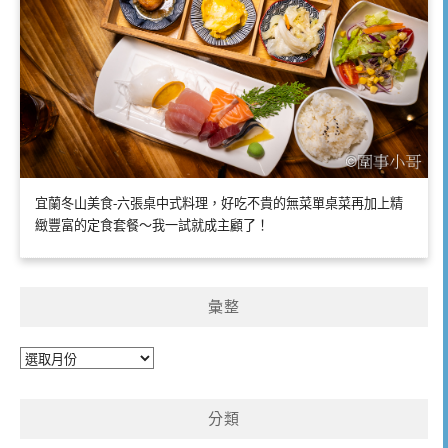
宜蘭冬山美食-六張桌中式料理，好吃不貴的無菜單桌菜再加上精
緻豐富的定食套餐～我一試就成主顧了！
彙整
彙
整
分類