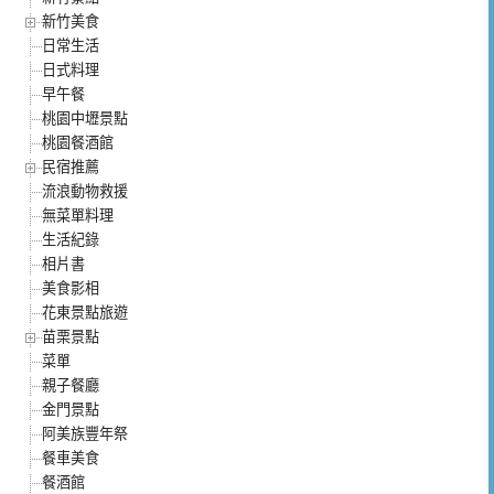
新竹美食
日常生活
日式料理
早午餐
桃園中壢景點
桃園餐酒館
民宿推薦
流浪動物救援
無菜單料理
生活紀錄
相片書
美食影相
花東景點旅遊
苗栗景點
菜單
親子餐廳
金門景點
阿美族豐年祭
餐車美食
餐酒館