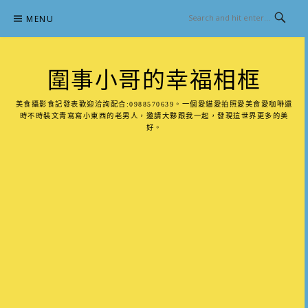
Skip
MENU
to
content
圍事小哥的幸福相框
美食攝影食記發表歡迎洽詢配合:0988570639。一個愛貓愛拍照愛美食愛咖啡還
時不時裝文青寫寫小東西的老男人，邀請大夥跟我一起，發現這世界更多的美
好。