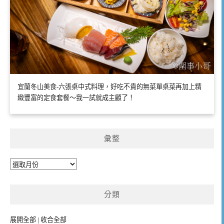
宜蘭冬山美食-六張桌中式料理，好吃不貴的無菜單桌菜再加上精
緻豐富的定食套餐～我一試就成主顧了！
彙整
彙
整
分類
展開全部
|
收合全部