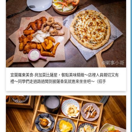
宜蘭羅東美食-貝加莫比薩屋，餐點美味精緻～店裡人員親切又有
禮～同學們走過路過聞到披薩香氣就進來坐坐吧～（招手