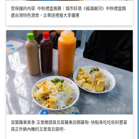
受保護的內容: 中秋禮盒推薦｜城市好酒《福滿銀河》中秋禮盒精
選台灣特色酒食，企業送禮量大享優惠
宜蘭羅東美食-玉里橋頭臭豆腐羅東店開幕啦~快點來吃吃佐料豐富
真正外酥內嫩的玉里臭豆腐吧~