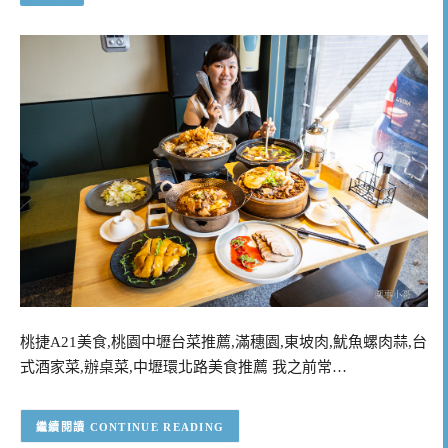
桃捷A21美食,桃園中壢台菜推薦,滿穗園,東坡肉,魷魚螺肉蒜,台
式酒家菜,辦桌菜,中壢環北路美食推薦 我之前常…
CONTINUE READING