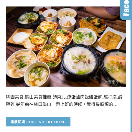
桃園美食,龜山美食推薦,麵東北,炸蛋滷肉飯雞蛋麵,驢打滾,鹹
酥雞 幾年前在林口龜山一帶上班的時候，覺得最麻煩的…
CONTINUE READING