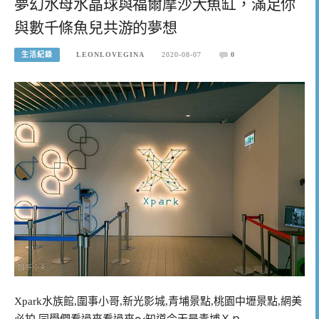
夢幻水母水晶球與福爾摩沙大魚缸，滿足你
與數千條魚兒共游的夢想
生活紀錄
LEONLOVEGINA
2020-08-07
0
Xpark水族館,圍事小哥,新光影城,青埔景點,桃園中壢景點,網美