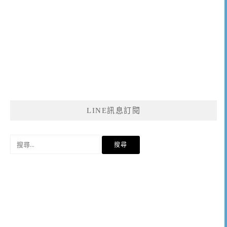
LINE訊息訂閱
搜
尋
關
鍵
字: