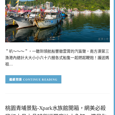
＂叭～～～＂，一聽到領航船響徹雲霄的汽笛聲，南方澳第三
漁港內總計大大小小六十六艘各式船隻一起燃起鞭炮！護送媽
祖…
CONTINUE READING
桃園青埔景點-Xpark水族館開箱，網美必殺