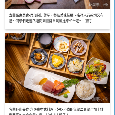
宜蘭羅東美食-貝加莫比薩屋，餐點美味精緻～店裡人員親切又有
禮～同學們走過路過聞到披薩香氣就進來坐坐吧～（招手
宜蘭冬山美食-六張桌中式料理，好吃不貴的無菜單桌菜再加上精