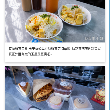
宜蘭羅東美食-玉里橋頭臭豆腐羅東店開幕啦~快點來吃吃佐料豐富
真正外酥內嫩的玉里臭豆腐吧~