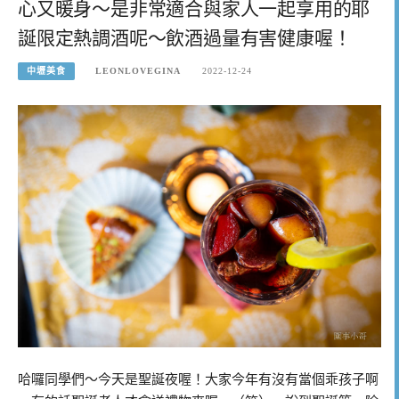
心又暖身～是非常適合與家人一起享用的耶
誕限定熱調酒呢～飲酒過量有害健康喔！
中壢美食
LEONLOVEGINA
2022-12-24
哈囉同學們～今天是聖誕夜喔！大家今年有沒有當個乖孩子啊