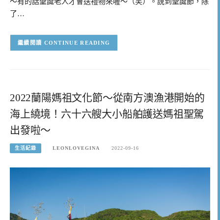
～有的話聖誕老人才會送禮物來喔～（笑）。說到聖誕節，除
了…
CONTINUE READING
2022蘭陽媽祖文化節～從南方澳漁港開始的
海上繞境！六十六艘大小船舶護送媽祖聖駕
出發啦～
生活紀錄
LEONLOVEGINA
2022-09-16