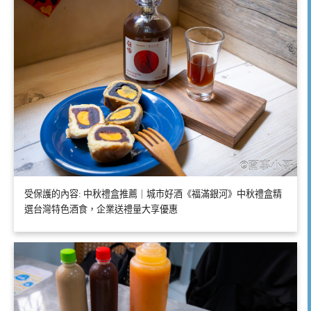
受保護的內容: 中秋禮盒推薦｜城市好酒《福滿銀河》中秋禮盒精
選台灣特色酒食，企業送禮量大享優惠