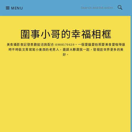
Skip
MENU
to
content
圍事小哥的幸福相框
美食攝影食記發表歡迎洽詢配合:0988570639。一個愛貓愛拍照愛美食愛咖啡還
時不時裝文青寫寫小東西的老男人，邀請大夥跟我一起，發現這世界更多的美
好。