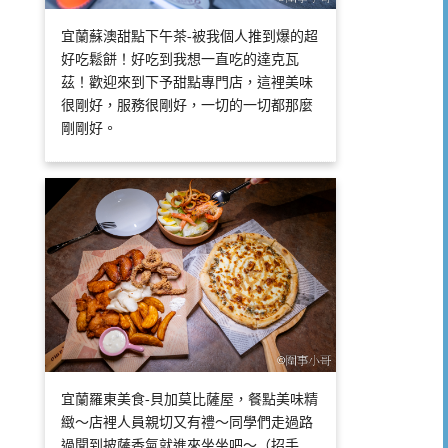
宜蘭蘇澳甜點下午茶-被我個人推到爆的超
好吃鬆餅！好吃到我想一直吃的達克瓦
茲！歡迎來到下予甜點專門店，這裡美味
很剛好，服務很剛好，一切的一切都那麼
剛剛好。
宜蘭羅東美食-貝加莫比薩屋，餐點美味精
緻～店裡人員親切又有禮～同學們走過路
過聞到披薩香氣就進來坐坐吧～（招手