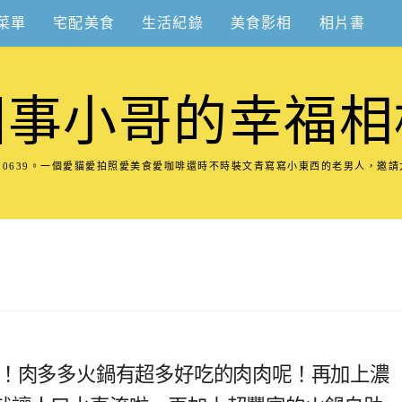
菜單
宅配美食
生活紀錄
美食影相
相片書
圍事小哥的幸福相
8570639。一個愛貓愛拍照愛美食愛咖啡還時不時裝文青寫寫小東西的老男人，邀
店！肉多多火鍋有超多好吃的肉肉呢！再加上濃