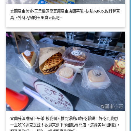
宜蘭羅東美食-玉里橋頭臭豆腐羅東店開幕啦~快點來吃吃佐料豐富
真正外酥內嫩的玉里臭豆腐吧~
宜蘭蘇澳甜點下午茶-被我個人推到爆的超好吃鬆餅！好吃到我想
一直吃的達克瓦茲！歡迎來到下予甜點專門店，這裡美味很剛好，