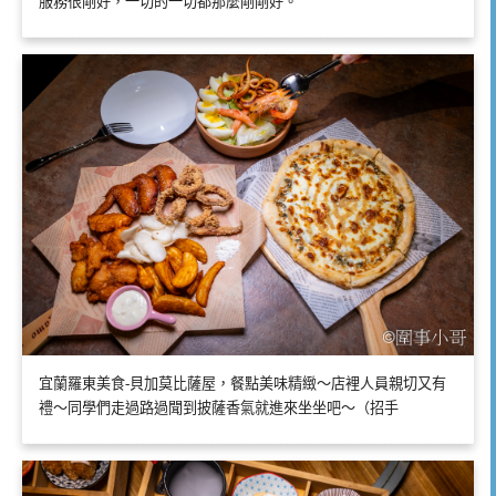
服務很剛好，一切的一切都那麼剛剛好。
宜蘭羅東美食-貝加莫比薩屋，餐點美味精緻～店裡人員親切又有
禮～同學們走過路過聞到披薩香氣就進來坐坐吧～（招手