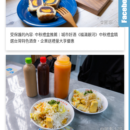
受保護的內容: 中秋禮盒推薦｜城市好酒《福滿銀河》中秋禮盒精
選台灣特色酒食，企業送禮量大享優惠