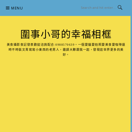
Skip
MENU
to
content
圍事小哥的幸福相框
美食攝影食記發表歡迎洽詢配合:0988570639。一個愛貓愛拍照愛美食愛咖啡還
時不時裝文青寫寫小東西的老男人，邀請大夥跟我一起，發現這世界更多的美
好。