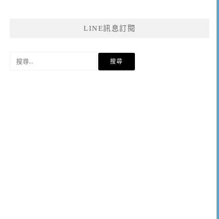
LINE訊息訂閱
搜
尋
關
鍵
字: