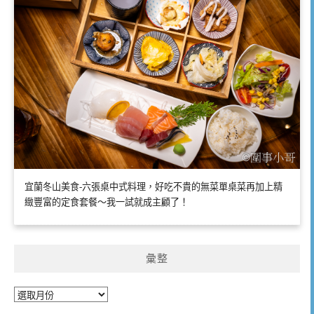
宜蘭冬山美食-六張桌中式料理，好吃不貴的無菜單桌菜再加上精
緻豐富的定食套餐～我一試就成主顧了！
彙整
彙
整