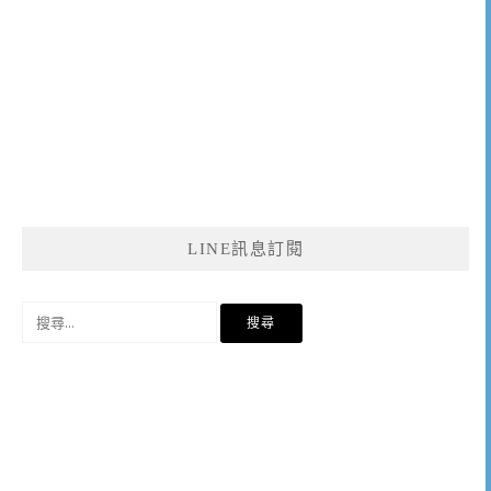
LINE訊息訂閱
搜
尋
關
鍵
字: