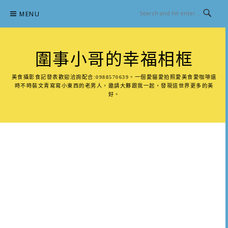
Skip
MENU
to
content
圍事小哥的幸福相框
美食攝影食記發表歡迎洽詢配合:0988570639。一個愛貓愛拍照愛美食愛咖啡還
時不時裝文青寫寫小東西的老男人，邀請大夥跟我一起，發現這世界更多的美
好。