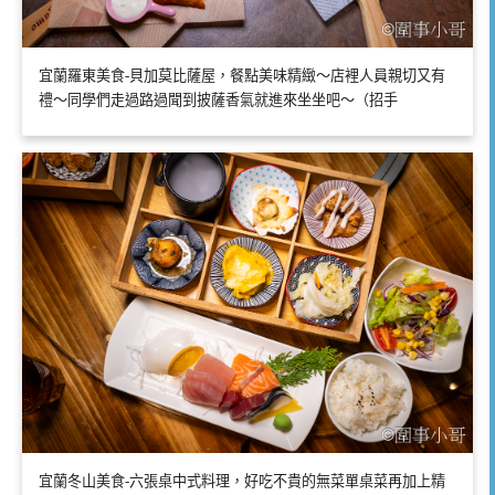
宜蘭羅東美食-貝加莫比薩屋，餐點美味精緻～店裡人員親切又有
禮～同學們走過路過聞到披薩香氣就進來坐坐吧～（招手
宜蘭冬山美食-六張桌中式料理，好吃不貴的無菜單桌菜再加上精