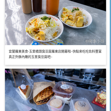
宜蘭羅東美食-玉里橋頭臭豆腐羅東店開幕啦~快點來吃吃佐料豐富
真正外酥內嫩的玉里臭豆腐吧~