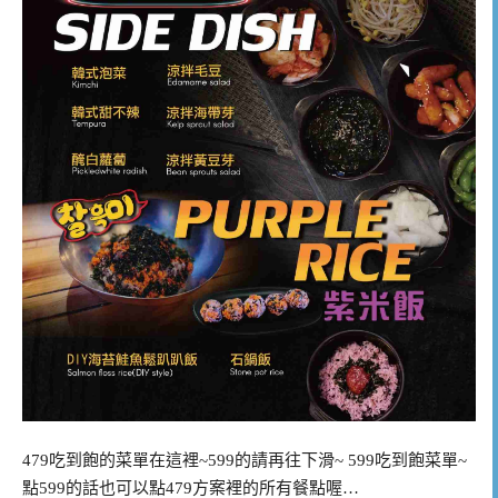
479吃到飽的菜單在這裡~599的請再往下滑~ 599吃到飽菜單~
點599的話也可以點479方案裡的所有餐點喔…