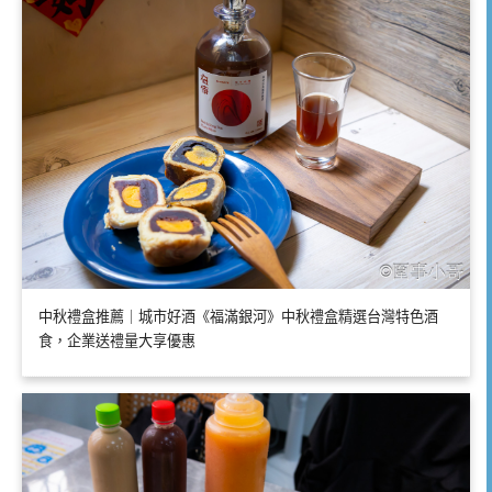
中秋禮盒推薦｜城市好酒《福滿銀河》中秋禮盒精選台灣特色酒
食，企業送禮量大享優惠