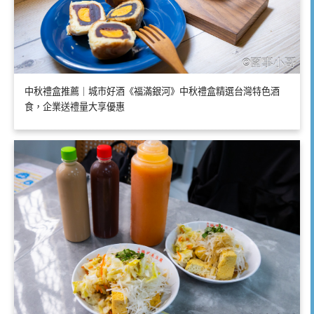
中秋禮盒推薦｜城市好酒《福滿銀河》中秋禮盒精選台灣特色酒
食，企業送禮量大享優惠