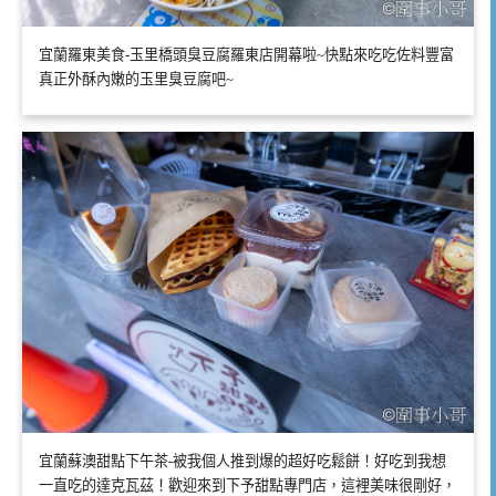
宜蘭羅東美食-玉里橋頭臭豆腐羅東店開幕啦~快點來吃吃佐料豐富
真正外酥內嫩的玉里臭豆腐吧~
宜蘭蘇澳甜點下午茶-被我個人推到爆的超好吃鬆餅！好吃到我想
一直吃的達克瓦茲！歡迎來到下予甜點專門店，這裡美味很剛好，