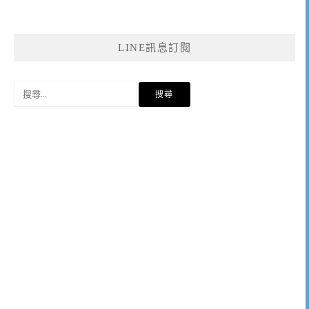
LINE訊息訂閱
搜
尋
關
鍵
字: