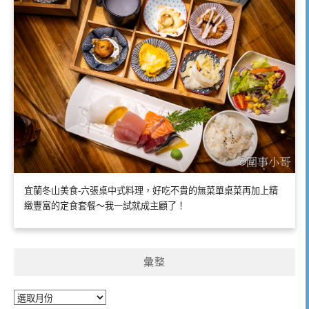
宜蘭冬山美食-六張桌中式料理，好吃不貴的無菜單桌菜再加上精
緻豐富的定食套餐～我一試就成主顧了！
彙整
彙