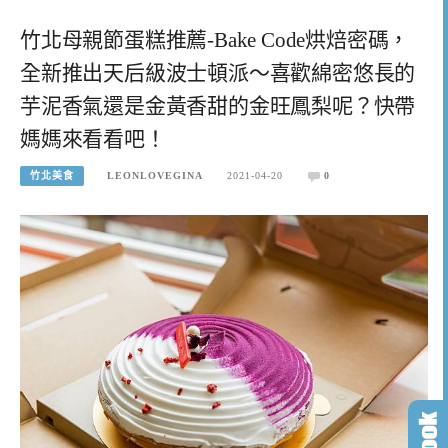
竹北母親節蛋糕推薦-Bake Code烘焙密碼，
全新推出天后級波士頓派～喜歡綿密悠長的
芋泥香氣還是金黃香甜的金旺鳳梨呢？快帶
媽媽來看看吧！
竹北美食
LEONLOVEGINA
2021-04-20
0