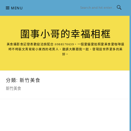
Skip
MENU
to
content
圍事小哥的幸福相框
美食攝影食記發表歡迎洽詢配合:0988570639。一個愛貓愛拍照愛美食愛咖啡還
時不時裝文青寫寫小東西的老男人，邀請大夥跟我一起，發現這世界更多的美
好。
分類:
新竹美食
新竹美食