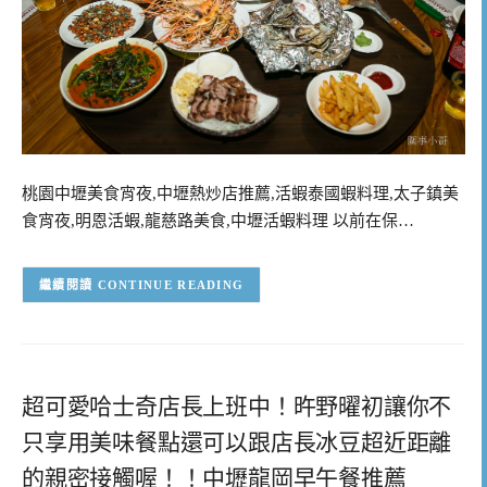
桃園中壢美食宵夜,中壢熱炒店推薦,活蝦泰國蝦料理,太子鎮美
食宵夜,明恩活蝦,龍慈路美食,中壢活蝦料理 以前在保…
CONTINUE READING
超可愛哈士奇店長上班中！旿野曜初讓你不
只享用美味餐點還可以跟店長冰豆超近距離
的親密接觸喔！！中壢龍岡早午餐推薦