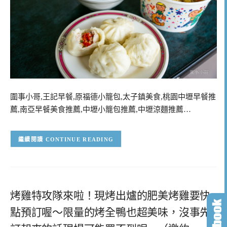
圍事小哥,王記早餐,原福德小籠包,太子鎮美食,桃園中壢早餐推
薦,南亞早餐美食推薦,中壢小籠包推薦,中壢涼麵推薦…
CONTINUE READING
烤雞特攻隊來啦！現烤出爐的肥美烤雞要快
點預訂喔～限量的烤全鴨也超美味，沒事先