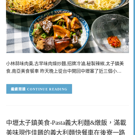
小林蒜味肉羮,古早味肉燥炒麵,招牌冷滷,秘製辣椒,太子鎮美
食,南亞美食餐車 昨天晚上從台中開回中壢塞了近三個小…
CONTINUE READING
中壢太子鎮美食-Pasta義大利麵&燉飯，滿載
美味現作佳餚的義大利麵快餐車在後寮一路