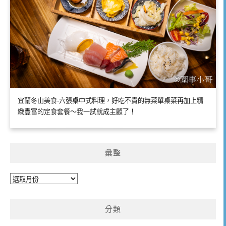
宜蘭冬山美食-六張桌中式料理，好吃不貴的無菜單桌菜再加上精
緻豐富的定食套餐～我一試就成主顧了！
彙整
彙
整
分類