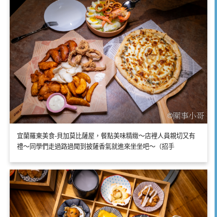
宜蘭羅東美食-貝加莫比薩屋，餐點美味精緻～店裡人員親切又有
禮～同學們走過路過聞到披薩香氣就進來坐坐吧～（招手