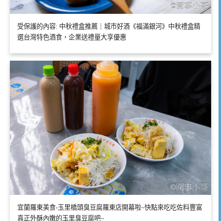
受保護的內容: 中秋禮盒推薦｜城市好酒《福滿銀河》中秋禮盒精
選台灣特色酒食，企業送禮量大享優惠
宜蘭羅東美食-玉里橋頭臭豆腐羅東店開幕啦~快點來吃吃佐料豐富
真正外酥內嫩的玉里臭豆腐吧~