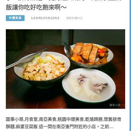
飯讓你吃好吃飽來啊～
中壢美食
LEONLOVEGINA
2023-09-11
圍事小哥,月食堂,南亞美食,桃園中壢美食,乾燒蹄膀,懷舊排骨
酥麵,麻婆豆腐飯 這一間在南亞後門附近的小店，之前…