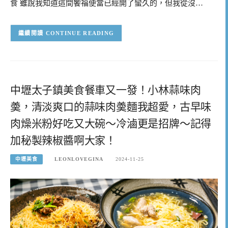
食 雖說我知道這間饗福便當已經開了蠻久的，但我從沒…
CONTINUE READING
中壢太子鎮美食餐車又一發！小林蒜味肉
羮，清淡爽口的蒜味肉羮麵我超愛，古早味
肉燥米粉好吃又大碗～冷滷更是招牌～記得
加秘製辣椒醬啊大家！
中壢美食
LEONLOVEGINA
2024-11-25