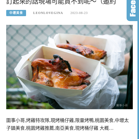
訂起來的話現場可能買不到呢～（邀約
中壢美食
LEONLOVEGINA
2023-08-23
圍事小哥,烤雞特攻隊,現烤桶仔雞,限量烤鴨,桃園美食,中壢太
子鎮美食,桃園烤雞推薦,南亞美食,現烤桶仔雞 大概…