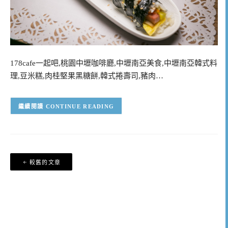
178cafe一起吧,桃園中壢咖啡廳,中壢南亞美食,中壢南亞韓式料
理,豆米糕,肉桂堅果黑糖餅,韓式捲壽司,豬肉…
CONTINUE READING
文
較舊的文章
章
導
覽