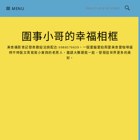
Skip
MENU
to
content
圍事小哥的幸福相框
美食攝影食記發表歡迎洽詢配合:0988570639。一個愛貓愛拍照愛美食愛咖啡還
時不時裝文青寫寫小東西的老男人，邀請大夥跟我一起，發現這世界更多的美
好。