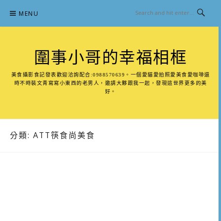
Skip
MENU
to
content
圍事小哥的幸福相框
美食攝影食記發表歡迎洽詢配合:0988570639。一個愛貓愛拍照愛美食愛咖啡還
時不時裝文青寫寫小東西的老男人，邀請大夥跟我一起，發現這世界更多的美
好。
分類:
ATT筷食尚美食