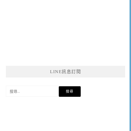
LINE訊息訂閱
搜
尋
關
鍵
字: