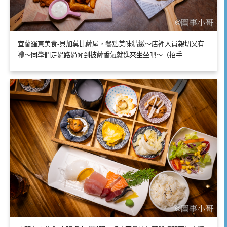
宜蘭羅東美食-貝加莫比薩屋，餐點美味精緻～店裡人員親切又有
禮～同學們走過路過聞到披薩香氣就進來坐坐吧～（招手