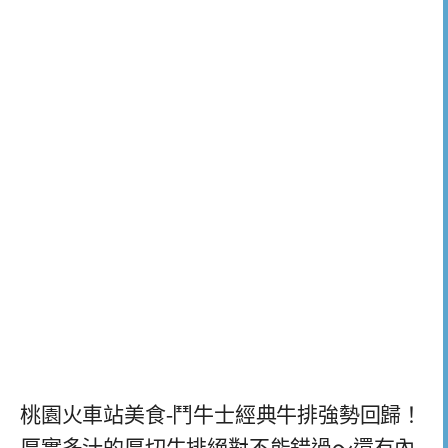
桃園火車站美食-鬥牛士經典牛排強勢回歸！
厚實多汁的厚切牛排絕對不能錯過～還有內