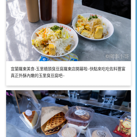
宜蘭羅東美食-玉里橋頭臭豆腐羅東店開幕啦~快點來吃吃佐料豐富
真正外酥內嫩的玉里臭豆腐吧~