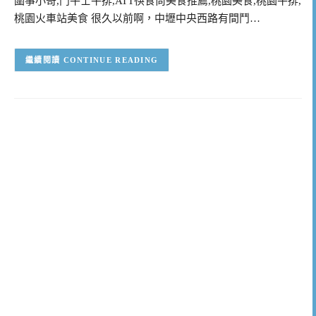
圍事小哥,鬥牛士牛排,ATT筷食尚美食推薦,桃園美食,桃園牛排,
桃園火車站美食 很久以前啊，中壢中央西路有間鬥…
CONTINUE READING