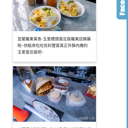
宜蘭羅東美食-玉里橋頭臭豆腐羅東店開幕
啦~快點來吃吃佐料豐富真正外酥內嫩的
玉里臭豆腐吧~