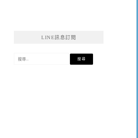
LINE訊息訂閱
搜
尋
關
鍵
字: