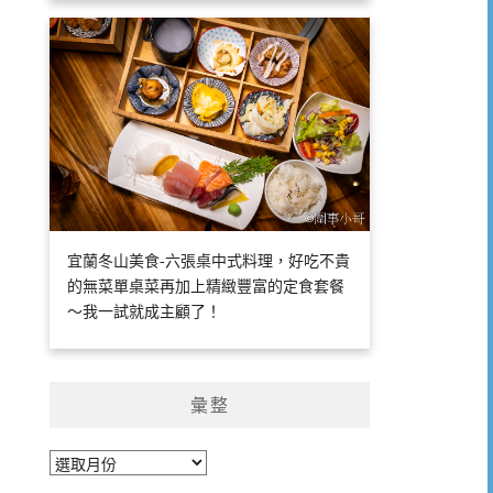
宜蘭冬山美食-六張桌中式料理，好吃不貴
的無菜單桌菜再加上精緻豐富的定食套餐
～我一試就成主顧了！
彙整
彙
整