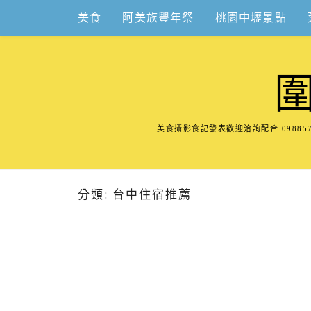
Skip
美食
阿美族豐年祭
桃園中壢景點
to
content
美食攝影食記發表歡迎洽詢配合:098
分類:
台中住宿推薦