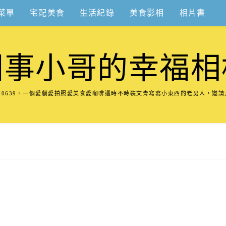
菜單
宅配美食
生活紀錄
美食影相
相片書
圍事小哥的幸福相
8570639。一個愛貓愛拍照愛美食愛咖啡還時不時裝文青寫寫小東西的老男人，邀