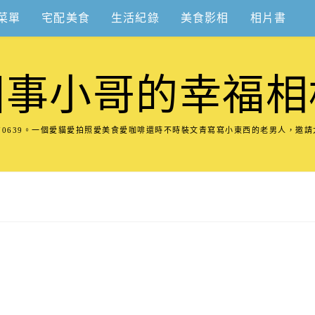
菜單
宅配美食
生活紀錄
美食影相
相片書
圍事小哥的幸福相
8570639。一個愛貓愛拍照愛美食愛咖啡還時不時裝文青寫寫小東西的老男人，邀