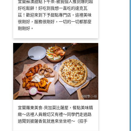
宜蘭蘇澳甜點下午茶-被我個人推到爆的超
好吃鬆餅！好吃到我想一直吃的達克瓦
茲！歡迎來到下予甜點專門店，這裡美味
很剛好，服務很剛好，一切的一切都那麼
剛剛好。
宜蘭羅東美食-貝加莫比薩屋，餐點美味精
緻～店裡人員親切又有禮～同學們走過路
過聞到披薩香氣就進來坐坐吧～（招手