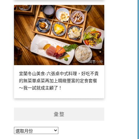
宜蘭冬山美食-六張桌中式料理，好吃不貴
的無菜單桌菜再加上精緻豐富的定食套餐
～我一試就成主顧了！
彙整
彙
整