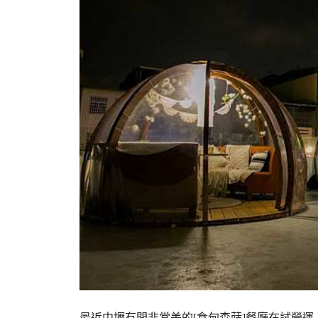
最近中壢有間非常美的[食甸森蒔]餐廳在試營運