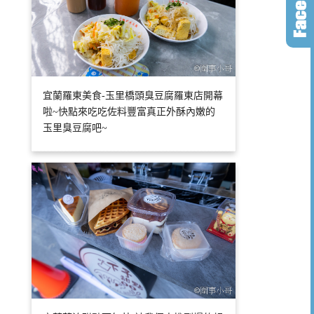
宜蘭羅東美食-玉里橋頭臭豆腐羅東店開幕
啦~快點來吃吃佐料豐富真正外酥內嫩的
玉里臭豆腐吧~