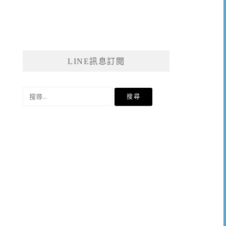
LINE訊息訂閱
搜
尋
關
鍵
字: