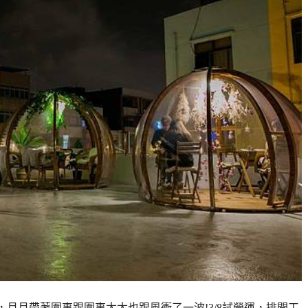
，月月帶著圍事跟圍事太太也跟風衝了一波!3/8試營運，排開工