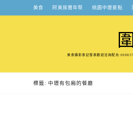
Skip
美食
阿美族豐年祭
桃園中壢景點
to
content
美食攝影食記發表歡迎洽詢配合:098
標籤:
中壢有包廂的餐廳