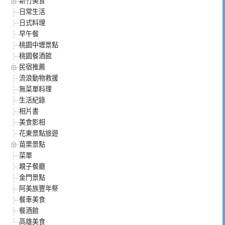
新竹美食
日常生活
日式料理
早午餐
桃園中壢景點
桃園餐酒館
民宿推薦
流浪動物救援
無菜單料理
生活紀錄
相片書
美食影相
花東景點旅遊
苗栗景點
菜單
親子餐廳
金門景點
阿美族豐年祭
餐車美食
餐酒館
高雄美食