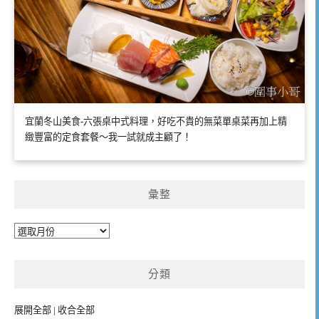
宜蘭冬山美食-六張桌中式料理，好吃不貴的無菜單桌菜再加上精
緻豐富的定食套餐～我一試就成主顧了！
彙整
彙
整
分類
展開全部
|
收合全部