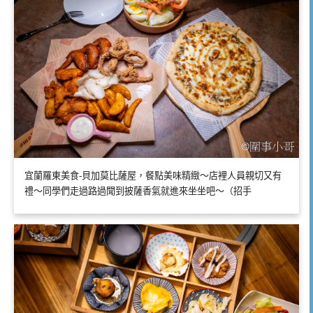
宜蘭羅東美食-貝加莫比薩屋，餐點美味精緻～店裡人員親切又有
禮～同學們走過路過聞到披薩香氣就進來坐坐吧～（招手