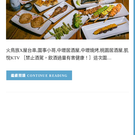
火鳥族X屋台串,圍事小哥,中壢居酒屋,中壢燒烤,桃園居酒屋,凱
悅KTV ［禁止酒駕，飲酒過量有害健康！］這次圍…
CONTINUE READING