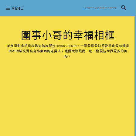
Skip
MENU
to
content
圍事小哥的幸福相框
美食攝影食記發表歡迎洽詢配合:0988570639。一個愛貓愛拍照愛美食愛咖啡還
時不時裝文青寫寫小東西的老男人，邀請大夥跟我一起，發現這世界更多的美
好。