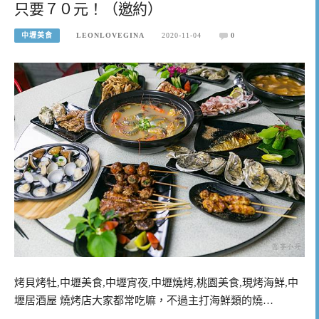
只要７０元！（邀約）
中壢美食
LEONLOVEGINA
2020-11-04
0
烤貝烤牡,中壢美食,中壢宵夜,中壢燒烤,桃園美食,現烤海鮮,中
壢居酒屋 燒烤店大家都常吃嘛，不過主打海鮮類的燒…