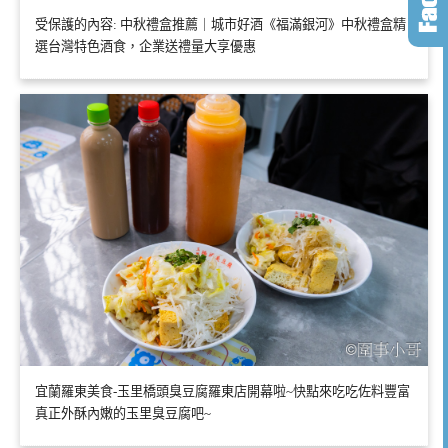
受保護的內容: 中秋禮盒推薦｜城市好酒《福滿銀河》中秋禮盒精
選台灣特色酒食，企業送禮量大享優惠
宜蘭羅東美食-玉里橋頭臭豆腐羅東店開幕啦~快點來吃吃佐料豐富
真正外酥內嫩的玉里臭豆腐吧~