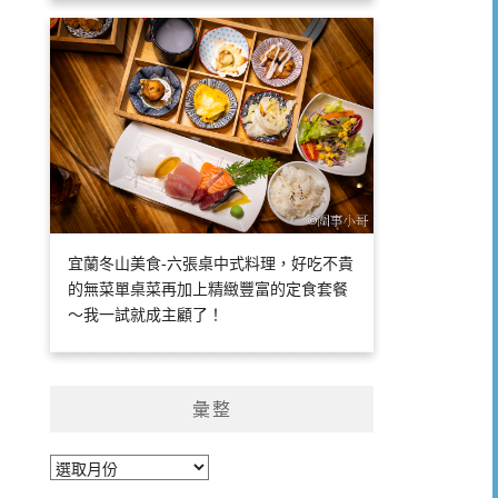
宜蘭冬山美食-六張桌中式料理，好吃不貴
的無菜單桌菜再加上精緻豐富的定食套餐
～我一試就成主顧了！
彙整
彙
整