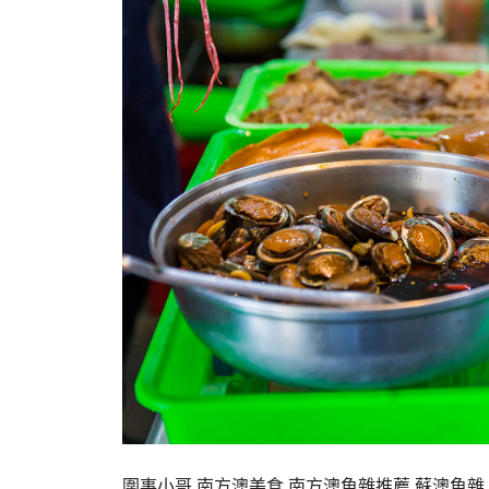
圍事小哥,南方澳美食,南方澳魚雜推薦,蘇澳魚