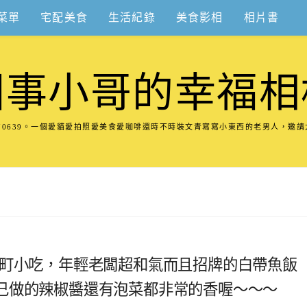
菜單
宅配美食
生活紀錄
美食影相
相片書
圍事小哥的幸福相
8570639。一個愛貓愛拍照愛美食愛咖啡還時不時裝文青寫寫小東西的老男人，邀
漁町小吃，年輕老闆超和氣而且招牌的白帶魚飯
己做的辣椒醬還有泡菜都非常的香喔～～～