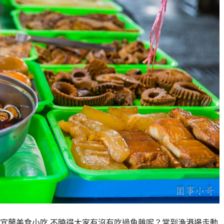
雜,宜蘭美食小吃 不曉得大家有沒有吃過魚雜呢？常到漁港邊走動