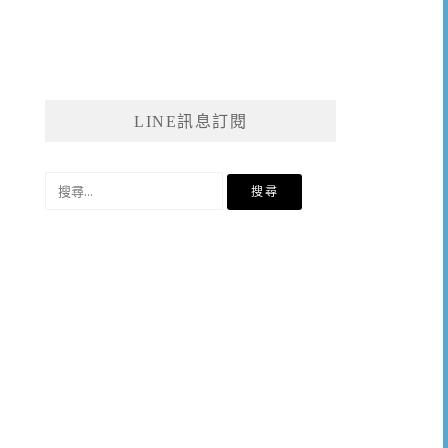
LINE訊息訂閱
搜
尋
關
鍵
字: