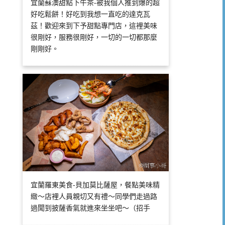
宜蘭蘇澳甜點下午茶-被我個人推到爆的超
好吃鬆餅！好吃到我想一直吃的達克瓦
茲！歡迎來到下予甜點專門店，這裡美味
很剛好，服務很剛好，一切的一切都那麼
剛剛好。
宜蘭羅東美食-貝加莫比薩屋，餐點美味精
緻～店裡人員親切又有禮～同學們走過路
過聞到披薩香氣就進來坐坐吧～（招手