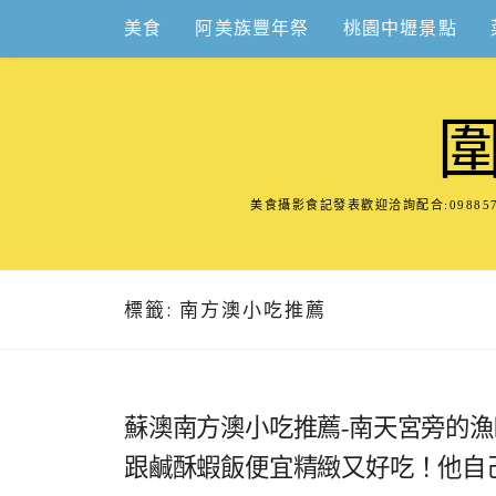
Skip
美食
阿美族豐年祭
桃園中壢景點
to
content
美食攝影食記發表歡迎洽詢配合:098
標籤:
南方澳小吃推薦
蘇澳南方澳小吃推薦-南天宮旁的
跟鹹酥蝦飯便宜精緻又好吃！他自