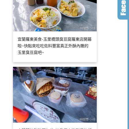
宜蘭羅東美食-玉里橋頭臭豆腐羅東店開幕
啦~快點來吃吃佐料豐富真正外酥內嫩的
玉里臭豆腐吧~