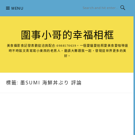
Skip
MENU
to
content
圍事小哥的幸福相框
美食攝影食記發表歡迎洽詢配合:0988570639。一個愛貓愛拍照愛美食愛咖啡還
時不時裝文青寫寫小東西的老男人，邀請大夥跟我一起，發現這世界更多的美
好。
標籤:
墨SUMI 海鮮丼ぶり 評論