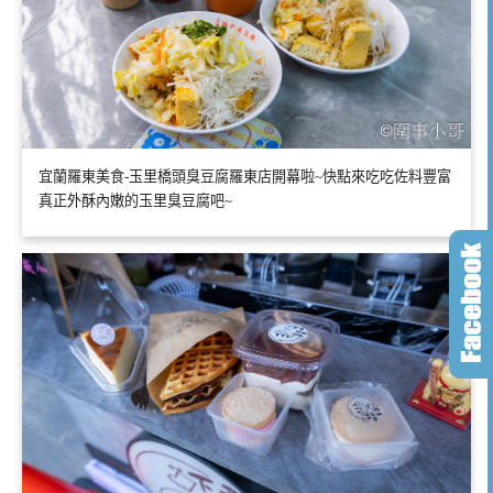
宜蘭羅東美食-玉里橋頭臭豆腐羅東店開幕啦~快點來吃吃佐料豐富
真正外酥內嫩的玉里臭豆腐吧~