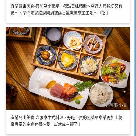
宜蘭羅東美食-貝加莫比薩屋，餐點美味精緻～店裡人員親切又有
禮～同學們走過路過聞到披薩香氣就進來坐坐吧～（招手
宜蘭冬山美食-六張桌中式料理，好吃不貴的無菜單桌菜再加上精
緻豐富的定食套餐～我一試就成主顧了！