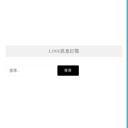
LINE訊息訂閱
搜
尋
關
鍵
字: