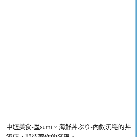
中壢美食-墨sumi。海鮮丼ぶり-內斂沉穩的丼
飯店，期待著你的發現。