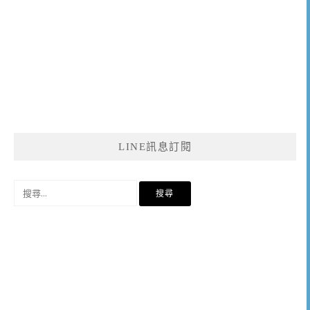
LINE訊息訂閱
搜
尋
關
鍵
字: