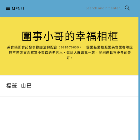
Skip
MENU
to
content
圍事小哥的幸福相框
美食攝影食記發表歡迎洽詢配合:0988570639。一個愛貓愛拍照愛美食愛咖啡還
時不時裝文青寫寫小東西的老男人，邀請大夥跟我一起，發現這世界更多的美
好。
標籤:
山巴