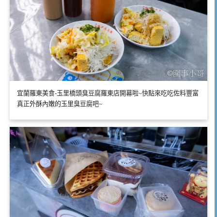
宜蘭羅東美食-玉里橋頭臭豆腐羅東店開幕啦~快點來吃吃佐料豐富
真正外酥內嫩的玉里臭豆腐吧~