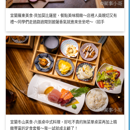
宜蘭羅東美食-貝加莫比薩屋，餐點美味精緻～店裡人員親切又有
禮～同學們走過路過聞到披薩香氣就進來坐坐吧～（招手
宜蘭冬山美食-六張桌中式料理，好吃不貴的無菜單桌菜再加上精
緻豐富的定食套餐～我一試就成主顧了！