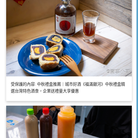
受保護的內容: 中秋禮盒推薦｜城市好酒《福滿銀河》中秋禮盒精
選台灣特色酒食，企業送禮量大享優惠