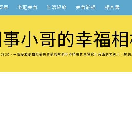
菜單
宅配美食
生活紀錄
美食影相
相片書
圍事小哥的幸福相
8570639。一個愛貓愛拍照愛美食愛咖啡還時不時裝文青寫寫小東西的老男人，邀