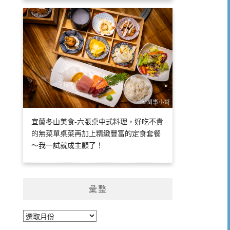
宜蘭冬山美食-六張桌中式料理，好吃不貴
的無菜單桌菜再加上精緻豐富的定食套餐
～我一試就成主顧了！
彙整
彙
整