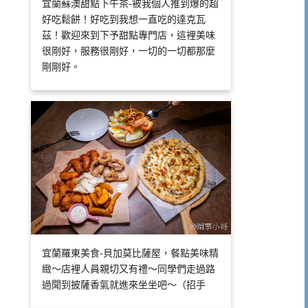
宜蘭蘇澳甜點下午茶-被我個人推到爆的超
好吃鬆餅！好吃到我想一直吃的達克瓦
茲！歡迎來到下予甜點專門店，這裡美味
很剛好，服務很剛好，一切的一切都那麼
剛剛好。
宜蘭羅東美食-貝加莫比薩屋，餐點美味精
緻～店裡人員親切又有禮～同學們走過路
過聞到披薩香氣就進來坐坐吧～（招手