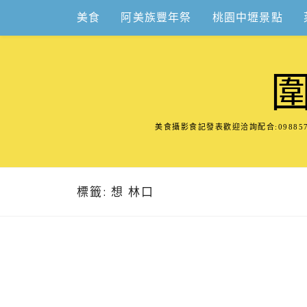
Skip
美食
阿美族豐年祭
桃園中壢景點
to
content
美食攝影食記發表歡迎洽詢配合:098
標籤:
想 林口