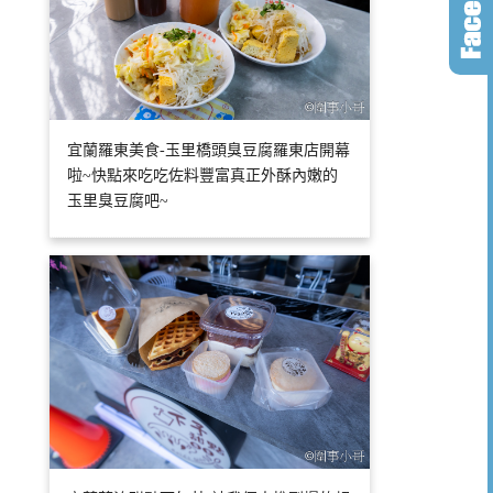
宜蘭羅東美食-玉里橋頭臭豆腐羅東店開幕
啦~快點來吃吃佐料豐富真正外酥內嫩的
玉里臭豆腐吧~