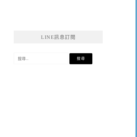
LINE訊息訂閱
搜
尋
關
鍵
字: