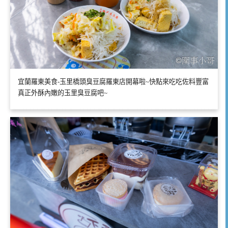
宜蘭羅東美食-玉里橋頭臭豆腐羅東店開幕啦~快點來吃吃佐料豐富
真正外酥內嫩的玉里臭豆腐吧~