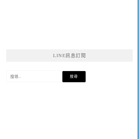
LINE訊息訂閱
搜
尋
關
鍵
字: