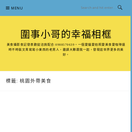
Skip
MENU
to
content
圍事小哥的幸福相框
美食攝影食記發表歡迎洽詢配合:0988570639。一個愛貓愛拍照愛美食愛咖啡還
時不時裝文青寫寫小東西的老男人，邀請大夥跟我一起，發現這世界更多的美
好。
標籤:
桃園外帶美食