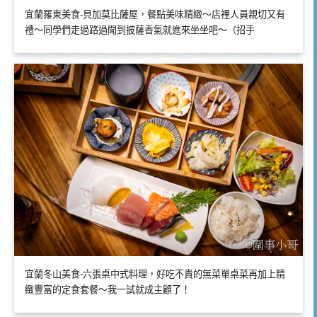
宜蘭羅東美食-貝加莫比薩屋，餐點美味精緻～店裡人員親切又有
禮～同學們走過路過聞到披薩香氣就進來坐坐吧～（招手
宜蘭冬山美食-六張桌中式料理，好吃不貴的無菜單桌菜再加上精
緻豐富的定食套餐～我一試就成主顧了！