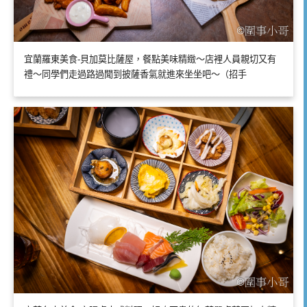
宜蘭羅東美食-貝加莫比薩屋，餐點美味精緻～店裡人員親切又有
禮～同學們走過路過聞到披薩香氣就進來坐坐吧～（招手