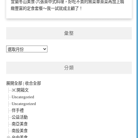
宜蘭冬山美食-六張桌中式料理，好吃不貴的無菜單桌菜再加上精
緻豐富的定食套餐～我一試就成主顧了！
彙整
彙
整
分類
展開全部
|
收合全部
3C開箱文
Uncategoried
Uncategorized
伴手禮
公益活動
南亞美食
南投美食
台中美食