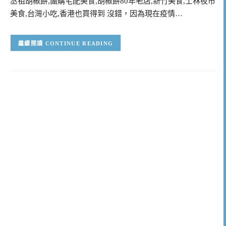
丞祖胡椒餅,團購宅配美食,胡椒餅80年老店,新竹美食,士林夜市
美食,台灣小吃,香港也買得到 沒錯，因為現在疫情…
CONTINUE READING