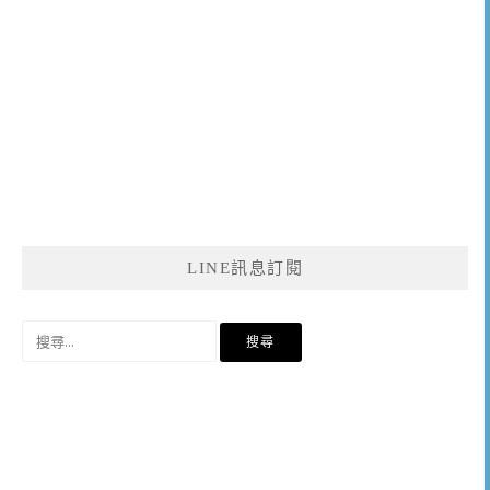
LINE訊息訂閱
搜
尋
關
鍵
字: