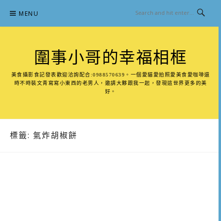
Skip
MENU
to
content
圍事小哥的幸福相框
美食攝影食記發表歡迎洽詢配合:0988570639。一個愛貓愛拍照愛美食愛咖啡還
時不時裝文青寫寫小東西的老男人，邀請大夥跟我一起，發現這世界更多的美
好。
標籤:
氣炸胡椒餅