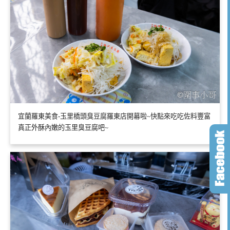
宜蘭羅東美食-玉里橋頭臭豆腐羅東店開幕啦~快點來吃吃佐料豐富
真正外酥內嫩的玉里臭豆腐吧~