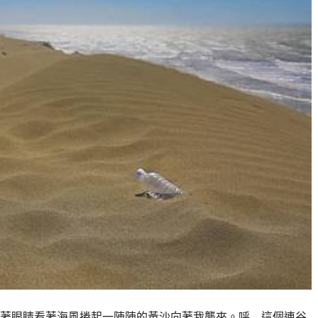
著眼睛看著海風捲起一陣陣的黃沙向著我襲來。呼…這個連谷