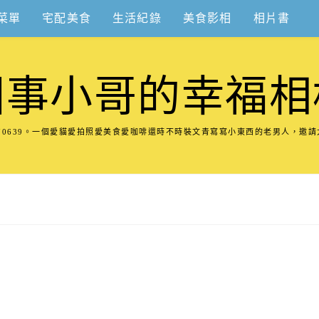
菜單
宅配美食
生活紀錄
美食影相
相片書
圍事小哥的幸福相
8570639。一個愛貓愛拍照愛美食愛咖啡還時不時裝文青寫寫小東西的老男人，邀