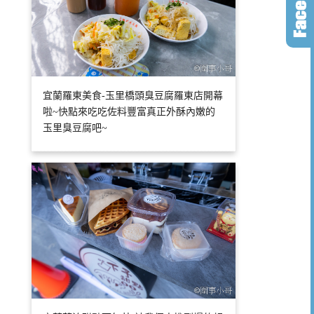
宜蘭羅東美食-玉里橋頭臭豆腐羅東店開幕
啦~快點來吃吃佐料豐富真正外酥內嫩的
玉里臭豆腐吧~