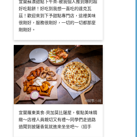
宜蘭蘇澳甜點下午茶-被我個人推到爆的超
好吃鬆餅！好吃到我想一直吃的達克瓦
茲！歡迎來到下予甜點專門店，這裡美味
很剛好，服務很剛好，一切的一切都那麼
剛剛好。
宜蘭羅東美食-貝加莫比薩屋，餐點美味精
緻～店裡人員親切又有禮～同學們走過路
過聞到披薩香氣就進來坐坐吧～（招手