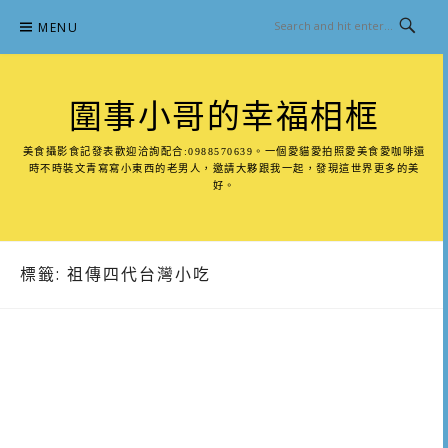
Skip
MENU
to
content
圍事小哥的幸福相框
美食攝影食記發表歡迎洽詢配合:0988570639。一個愛貓愛拍照愛美食愛咖啡還
時不時裝文青寫寫小東西的老男人，邀請大夥跟我一起，發現這世界更多的美
好。
標籤:
祖傳四代台灣小吃