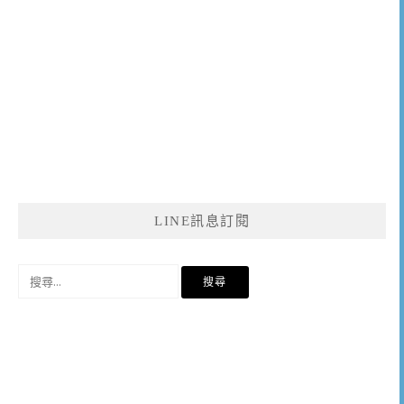
LINE訊息訂閱
搜
尋
關
鍵
字: