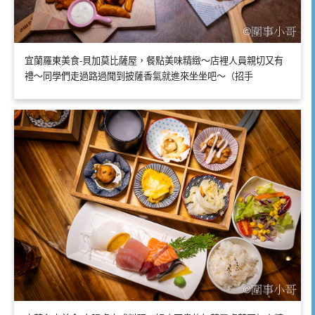
宜蘭羅東美食-貝加莫比薩屋，餐點美味精緻～店裡人員親切又有
禮～同學們走過路過聞到披薩香氣就進來坐坐吧～（招手