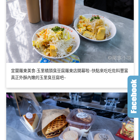
宜蘭羅東美食-玉里橋頭臭豆腐羅東店開幕啦~快點來吃吃佐料豐富
真正外酥內嫩的玉里臭豆腐吧~