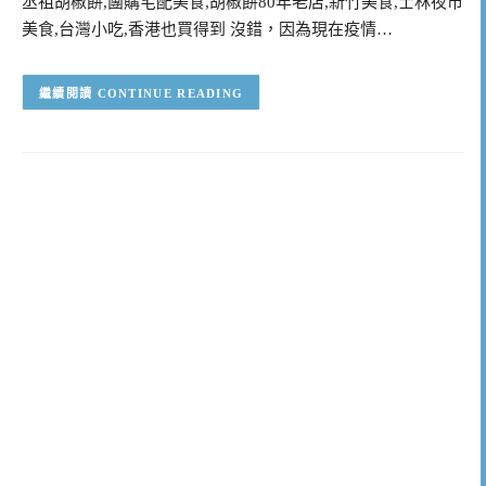
丞祖胡椒餅,團購宅配美食,胡椒餅80年老店,新竹美食,士林夜市
美食,台灣小吃,香港也買得到 沒錯，因為現在疫情…
CONTINUE READING