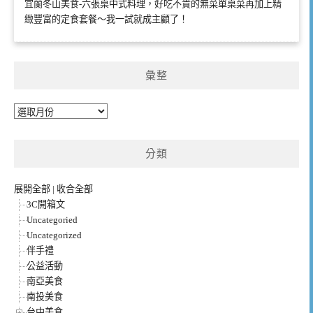
宜蘭冬山美食-六張桌中式料理，好吃不貴的無菜單桌菜再加上精
緻豐富的定食套餐～我一試就成主顧了！
彙整
彙
整
分類
展開全部
|
收合全部
3C開箱文
Uncategoried
Uncategorized
伴手禮
公益活動
南亞美食
南投美食
台中美食