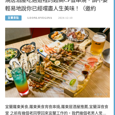
輕易地說你已經嚐盡人生美味！（邀約
宜蘭景點
LEONLOVEGINA
2024-12-10
宜蘭羅東美食,羅東美食宵夜串燒,羅東居酒屋推薦,宜蘭深夜食
堂 之前有幾個老同學回來宜蘭工作的，我們幾個老男人常…