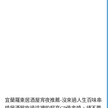
宜蘭羅東居酒屋宵夜推薦-沒來過人生百味串
燒居酒屋吃過這裡的超高CP值串燒，請不要