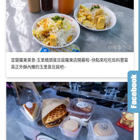
宜蘭羅東美食-玉里橋頭臭豆腐羅東店開幕啦~快點來吃吃佐料豐富
真正外酥內嫩的玉里臭豆腐吧~