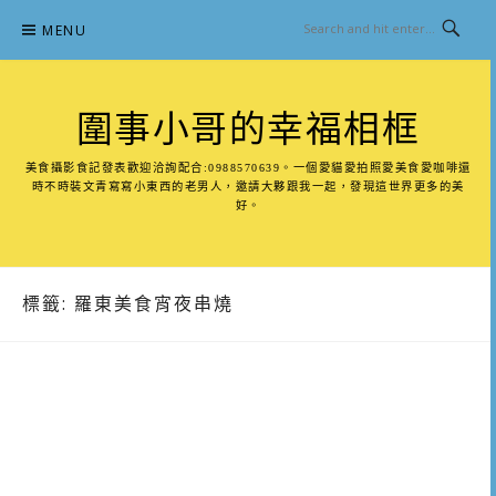
Skip
MENU
to
content
圍事小哥的幸福相框
美食攝影食記發表歡迎洽詢配合:0988570639。一個愛貓愛拍照愛美食愛咖啡還
時不時裝文青寫寫小東西的老男人，邀請大夥跟我一起，發現這世界更多的美
好。
標籤:
羅東美食宵夜串燒