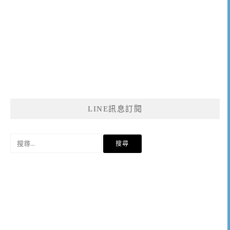
LINE訊息訂閱
搜
尋
關
鍵
字: