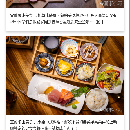
宜蘭羅東美食-貝加莫比薩屋，餐點美味精緻～店裡人員親切又有
禮～同學們走過路過聞到披薩香氣就進來坐坐吧～（招手
宜蘭冬山美食-六張桌中式料理，好吃不貴的無菜單桌菜再加上精
緻豐富的定食套餐～我一試就成主顧了！