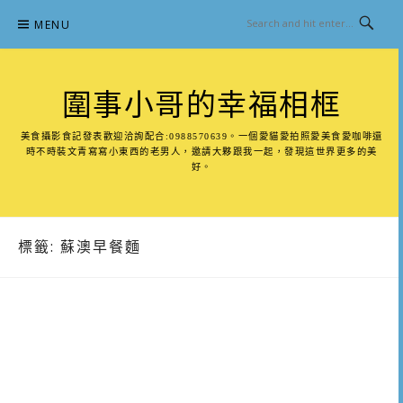
Skip
MENU
to
content
圍事小哥的幸福相框
美食攝影食記發表歡迎洽詢配合:0988570639。一個愛貓愛拍照愛美食愛咖啡還
時不時裝文青寫寫小東西的老男人，邀請大夥跟我一起，發現這世界更多的美
好。
標籤:
蘇澳早餐麵