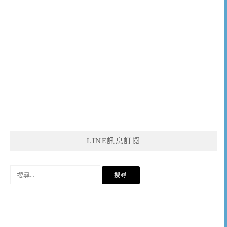
LINE訊息訂閱
搜
尋
關
鍵
字: