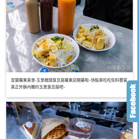
宜蘭羅東美食-玉里橋頭臭豆腐羅東店開幕啦~快點來吃吃佐料豐富
真正外酥內嫩的玉里臭豆腐吧~