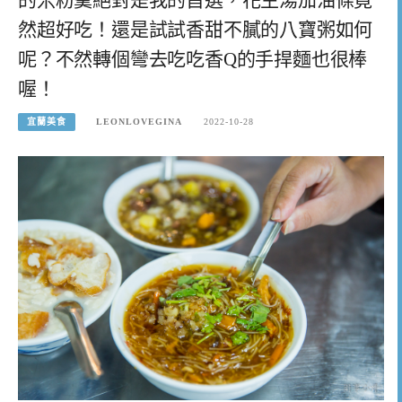
然超好吃！還是試試香甜不膩的八寶粥如何
呢？不然轉個彎去吃吃香Q的手捍麵也很棒
喔！
宜蘭美食
LEONLOVEGINA
2022-10-28