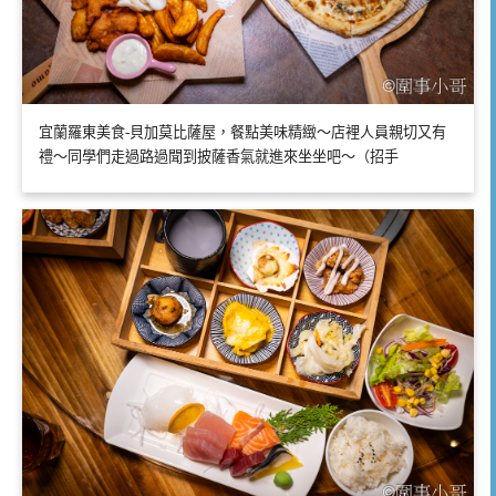
宜蘭羅東美食-貝加莫比薩屋，餐點美味精緻～店裡人員親切又有
禮～同學們走過路過聞到披薩香氣就進來坐坐吧～（招手