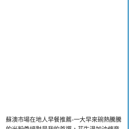
蘇澳市場在地人早餐推薦-一大早來碗熱騰騰
的米粉羮絕對是我的首選，花生湯加油條竟