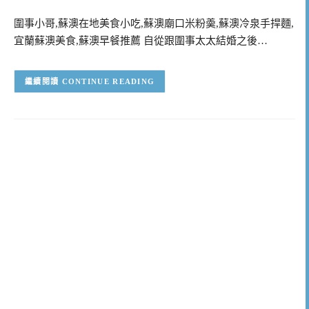
圍事小哥,蘇澳在地美食小吃,蘇澳廟口米粉羮,蘇澳冷泉手捍麵,
宜蘭蘇澳美食,蘇澳早餐推薦 自從跟圍事太太結婚之後…
CONTINUE READING