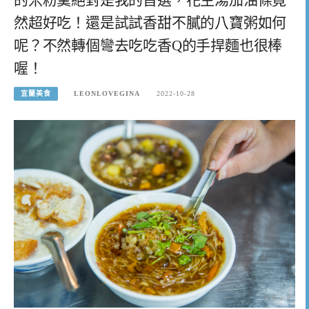
然超好吃！還是試試香甜不膩的八寶粥如何
呢？不然轉個彎去吃吃香Q的手捍麵也很棒
喔！
宜蘭美食
LEONLOVEGINA
2022-10-28