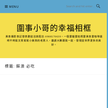
Skip
MENU
to
content
圍事小哥的幸福相框
美食攝影食記發表歡迎洽詢配合:0988570639。一個愛貓愛拍照愛美食愛咖啡還
時不時裝文青寫寫小東西的老男人，邀請大夥跟我一起，發現這世界更多的美
好。
標籤:
蘇澳 必吃