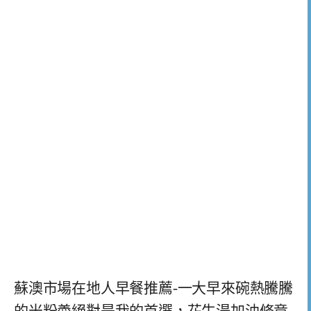
蘇澳市場在地人早餐推薦-一大早來碗熱騰騰
的米粉羮絕對是我的首選，花生湯加油條竟