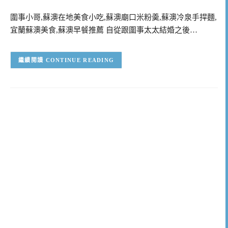
圍事小哥,蘇澳在地美食小吃,蘇澳廟口米粉羮,蘇澳冷泉手捍麵,
宜蘭蘇澳美食,蘇澳早餐推薦 自從跟圍事太太結婚之後…
CONTINUE READING