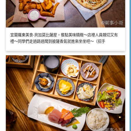
宜蘭羅東美食-貝加莫比薩屋，餐點美味精緻～店裡人員親切又有
禮～同學們走過路過聞到披薩香氣就進來坐坐吧～（招手