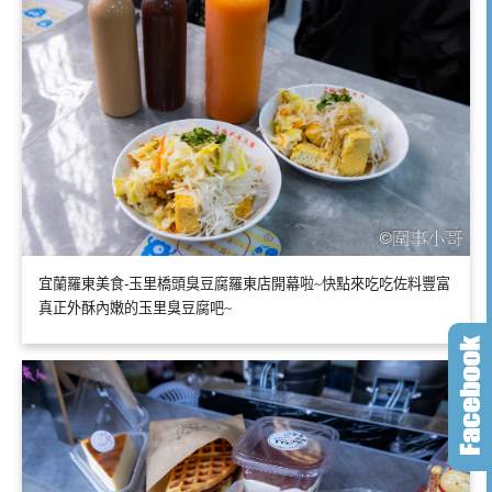
宜蘭羅東美食-玉里橋頭臭豆腐羅東店開幕啦~快點來吃吃佐料豐富
真正外酥內嫩的玉里臭豆腐吧~