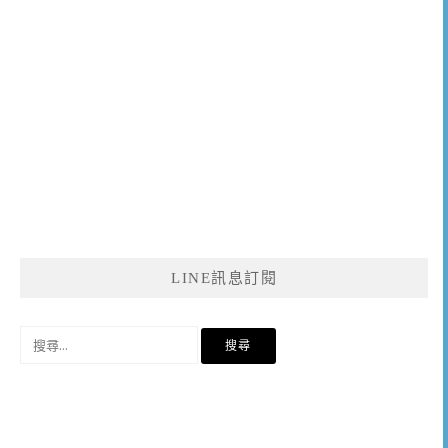
LINE訊息訂閱
搜
尋
關
鍵
字: