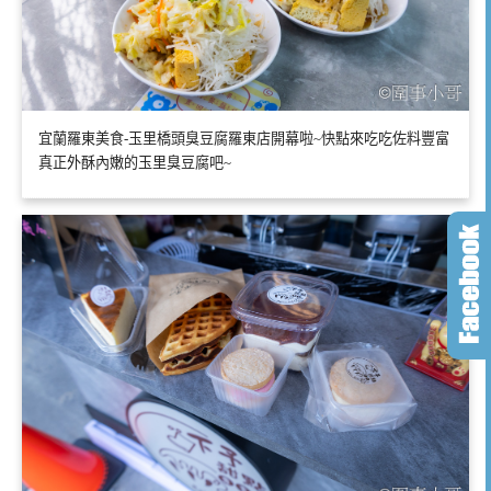
宜蘭羅東美食-玉里橋頭臭豆腐羅東店開幕啦~快點來吃吃佐料豐富
真正外酥內嫩的玉里臭豆腐吧~