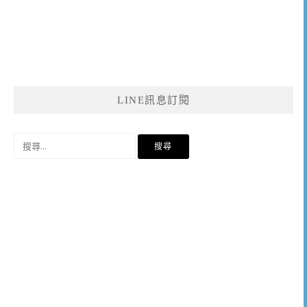
LINE訊息訂閱
搜
尋
關
鍵
字: