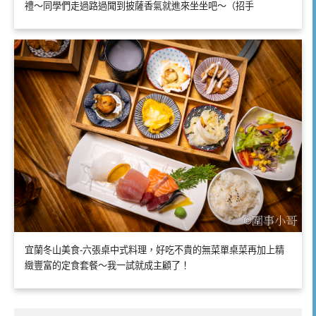
禮～同學們走過路過聞到披薩香氣就進來坐坐吧～（招手
宜蘭冬山美食-六張桌中式料理，好吃不貴的無菜單桌菜再加上精
緻豐富的定食套餐～我一試就成主顧了！