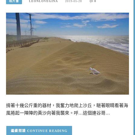
相片書
LEONLOVEGINA
2019-05-28
0
揹著十幾公斤重的器材，我奮力地爬上沙丘，瞇著眼睛看著海
風捲起一陣陣的黃沙向著我襲來。呼…這個連谷哥…
CONTINUE READING