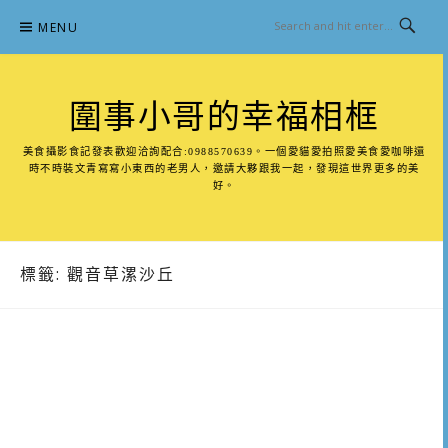
Skip
MENU
to
content
圍事小哥的幸福相框
美食攝影食記發表歡迎洽詢配合:0988570639。一個愛貓愛拍照愛美食愛咖啡還
時不時裝文青寫寫小東西的老男人，邀請大夥跟我一起，發現這世界更多的美
好。
標籤:
觀音草漯沙丘