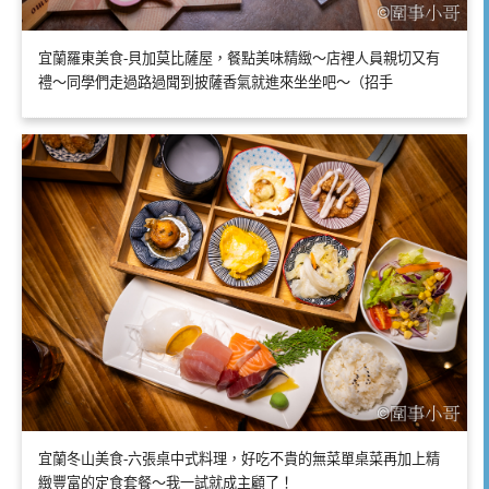
宜蘭羅東美食-貝加莫比薩屋，餐點美味精緻～店裡人員親切又有
禮～同學們走過路過聞到披薩香氣就進來坐坐吧～（招手
宜蘭冬山美食-六張桌中式料理，好吃不貴的無菜單桌菜再加上精
緻豐富的定食套餐～我一試就成主顧了！