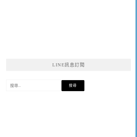
LINE訊息訂閱
搜
尋
關
鍵
字: