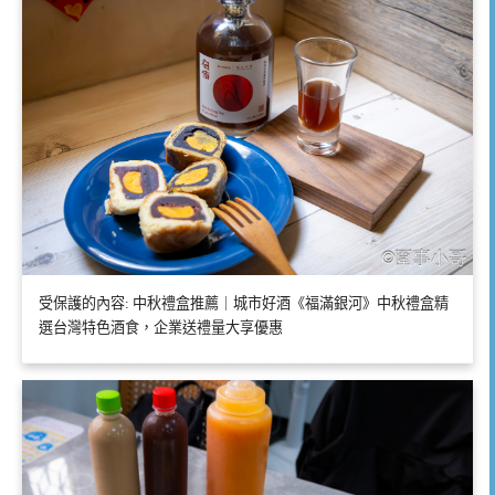
受保護的內容: 中秋禮盒推薦｜城市好酒《福滿銀河》中秋禮盒精
選台灣特色酒食，企業送禮量大享優惠