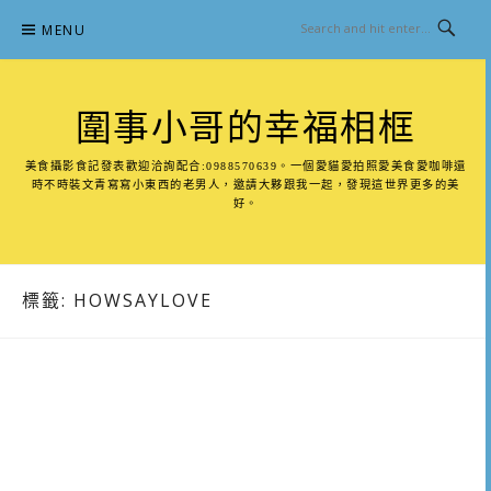
Skip
MENU
to
content
圍事小哥的幸福相框
美食攝影食記發表歡迎洽詢配合:0988570639。一個愛貓愛拍照愛美食愛咖啡還
時不時裝文青寫寫小東西的老男人，邀請大夥跟我一起，發現這世界更多的美
好。
標籤:
HOWSAYLOVE