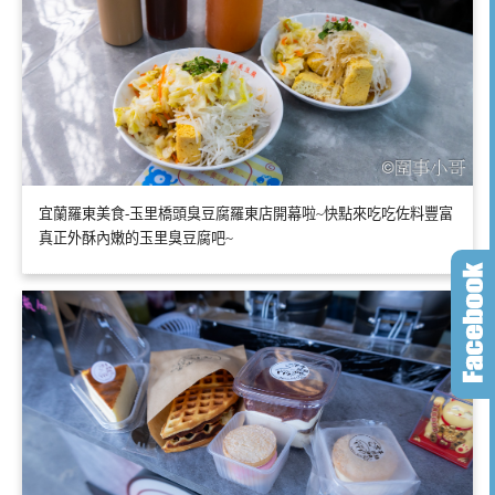
宜蘭羅東美食-玉里橋頭臭豆腐羅東店開幕啦~快點來吃吃佐料豐富
真正外酥內嫩的玉里臭豆腐吧~