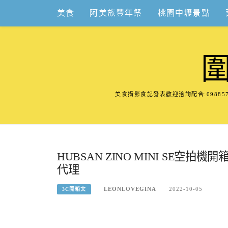
Skip
美食
阿美族豐年祭
桃園中壢景點
to
content
美食攝影食記發表歡迎洽詢配合:098
HUBSAN ZINO MINI SE
代理
LEONLOVEGINA
2022-10-05
3C開箱文