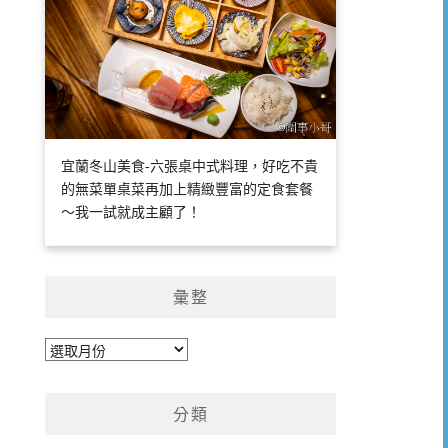
宜蘭冬山美食-六張桌中式料理，好吃不貴
的無菜單桌菜再加上精緻豐富的定食套餐
～我一試就成主顧了！
彙整
彙
整
分類