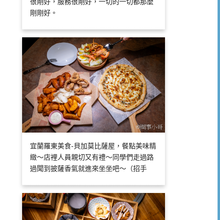
很剛好，服務很剛好，一切的一切都那麼
剛剛好。
宜蘭羅東美食-貝加莫比薩屋，餐點美味精
緻～店裡人員親切又有禮～同學們走過路
過聞到披薩香氣就進來坐坐吧～（招手