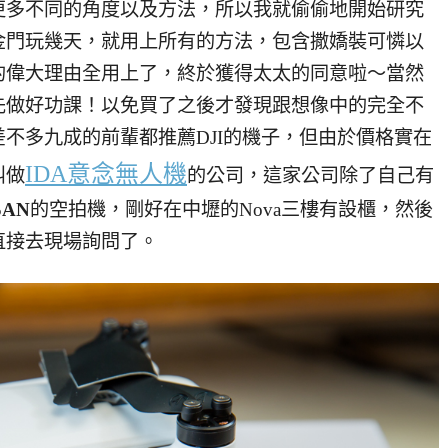
更多不同的角度以及方法，所以我就偷偷地開始研究
金門玩幾天，就用上所有的方法，包含撒嬌裝可憐以
的偉大理由全用上了，終於獲得太太的同意啦～當然
先做好功課！以免買了之後才發現跟想像中的完全不
不多九成的前輩都推薦DJI的機子，但由於價格實在
IDA意念無人機
叫做
的公司，這家公司除了自己有
SAN
的空拍機，剛好在中壢的Nova三樓有設櫃，然後
直接去現場詢問了。