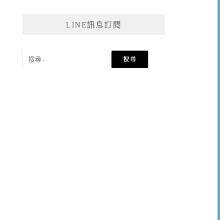
LINE訊息訂閱
搜
尋
關
鍵
字: