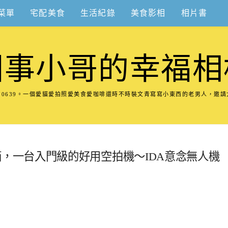
菜單
宅配美食
生活紀錄
美食影相
相片書
圍事小哥的幸福相
8570639。一個愛貓愛拍照愛美食愛咖啡還時不時裝文青寫寫小東西的老男人，邀
空拍機開箱，一台入門級的好用空拍機～IDA意念無人機