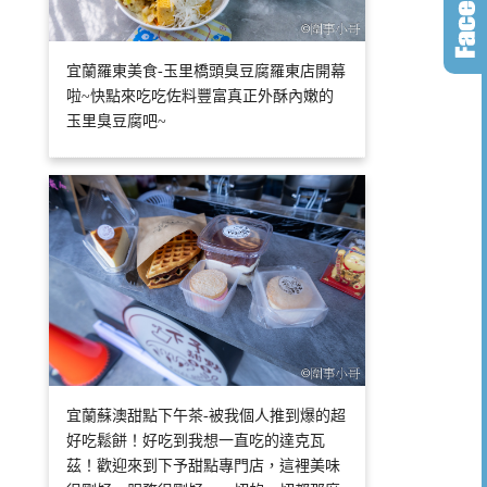
宜蘭羅東美食-玉里橋頭臭豆腐羅東店開幕
啦~快點來吃吃佐料豐富真正外酥內嫩的
玉里臭豆腐吧~
宜蘭蘇澳甜點下午茶-被我個人推到爆的超
好吃鬆餅！好吃到我想一直吃的達克瓦
茲！歡迎來到下予甜點專門店，這裡美味