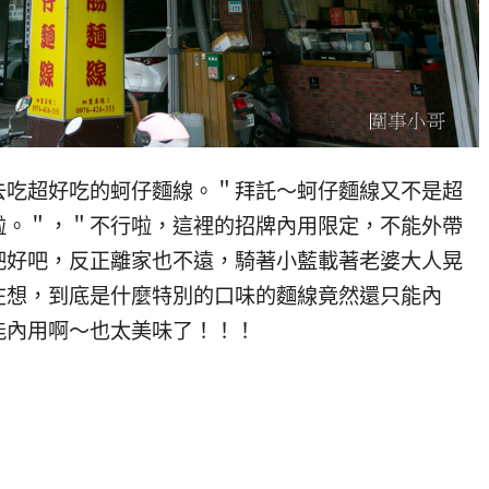
去吃超好吃的蚵仔麵線。＂拜託～蚵仔麵線又不是超
啦。＂，＂不行啦，這裡的招牌內用限定，不能外帶
吧好吧，反正離家也不遠，騎著小藍載著老婆大人晃
在想，到底是什麼特別的口味的麵線竟然還只能內
能內用啊～也太美味了！！！