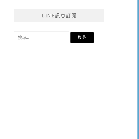
LINE訊息訂閱
搜
尋
關
鍵
字: