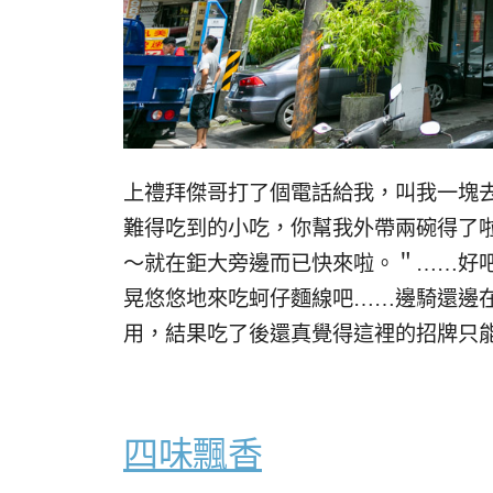
上禮拜傑哥打了個電話給我，叫我一塊
難得吃到的小吃，你幫我外帶兩碗得了
～就在鉅大旁邊而已快來啦。＂……好
晃悠悠地來吃蚵仔麵線吧……邊騎還邊
用，結果吃了後還真覺得這裡的招牌只
四味飄香