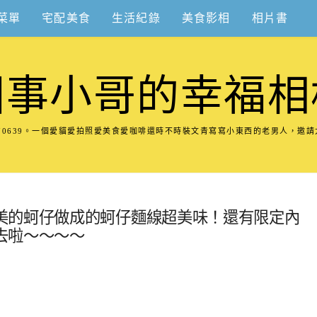
菜單
宅配美食
生活紀錄
美食影相
相片書
圍事小哥的幸福相
8570639。一個愛貓愛拍照愛美食愛咖啡還時不時裝文青寫寫小東西的老男人，邀
美的蚵仔做成的蚵仔麵線超美味！還有限定內
去啦～～～～