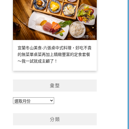
宜蘭冬山美食-六張桌中式料理，好吃不貴
的無菜單桌菜再加上精緻豐富的定食套餐
～我一試就成主顧了！
彙整
彙
整
分類