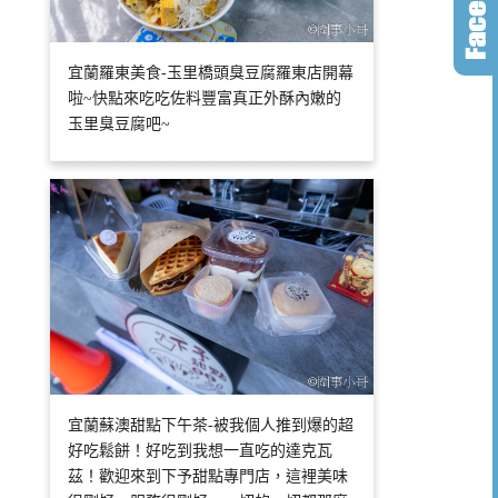
宜蘭羅東美食-玉里橋頭臭豆腐羅東店開幕
啦~快點來吃吃佐料豐富真正外酥內嫩的
玉里臭豆腐吧~
宜蘭蘇澳甜點下午茶-被我個人推到爆的超
好吃鬆餅！好吃到我想一直吃的達克瓦
茲！歡迎來到下予甜點專門店，這裡美味