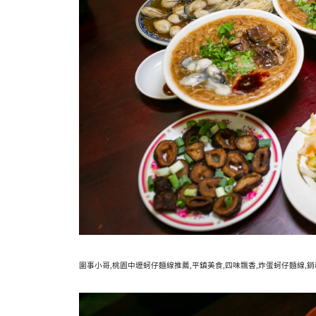
圍事小哥,桃園中壢蚵仔麵線推薦,平鎮美食,四味飄香,炸蛋蚵仔麵線,