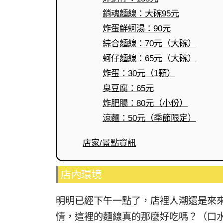
銷魂麵線：大碗95元
炸蛋鮮蚵湯：90元
綜合麵線：70元（大碗）
蚵仔麵線：65元（大碗）
炸蛋：30元（1顆）
臭豆腐：65元
炸肥腸：80元（小份）
涼麵：50元（季節限定）
店家/景點資訊
店內環境
明明已經下午一點了，店裡人潮還是來
情，這裡的麵線真的那麼好吃嗎？（口