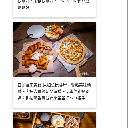
很剛好，服務很剛好，一切的一切都那麼
剛剛好。
宜蘭羅東美食-貝加莫比薩屋，餐點美味精
緻～店裡人員親切又有禮～同學們走過路
過聞到披薩香氣就進來坐坐吧～（招手