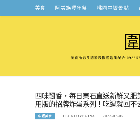
Skip
美食
阿美族豐年祭
桃園中壢景點
to
content
美食攝影食記發表歡迎洽詢配合:098
四味飄香，每日東石直送新鮮又肥
用版的招牌炸蛋系列！吃過就回不
LEONLOVEGINA
2023-07-05
中壢美食