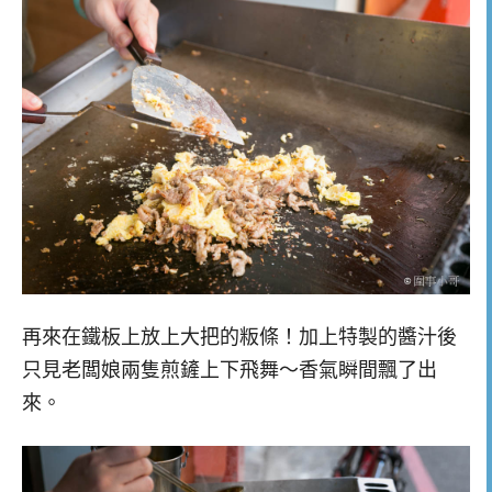
再來在鐵板上放上大把的粄條！加上特製的醬汁後
只見老闆娘兩隻煎鏟上下飛舞～香氣瞬間飄了出
來。