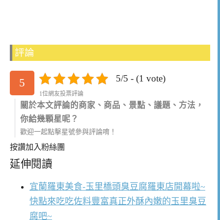
評論
5/5 - (1 vote)
5
1位網友投票評論
關於本文評論的商家、商品、景點、議題、方法，
你給幾顆星呢？
歡迎一起點擊星號參與評論唷！
按讚加入粉絲團
延伸閱讀
宜蘭羅東美食-玉里橋頭臭豆腐羅東店開幕啦~
快點來吃吃佐料豐富真正外酥內嫩的玉里臭豆
腐吧~