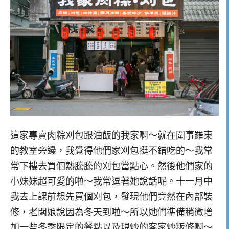
這家專賣肉粽刈包跟油飯的我家啊～就在圍事羅東
的教室旁邊，我覺得他們家刈包挺不錯吃的～我常
常下樓去買個熱騰騰的刈包當點心。然後他們家的
小妹妹超可愛的啦～我常逗著她說話呢。十一月中
我去上課前想先買個刈包，發現他們竟然在內部裝
修，老闆娘說因為冬天到啦～所以她們準備稍微增
加一些冬季限定的餐點以及現炒的客家炒粄條啊～