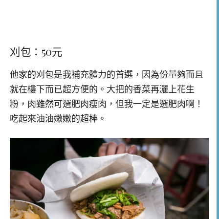
刈包：50元
他家的刈包是我補充體力的首選，因為份量夠而且
就在樓下而已超方便的。大把的香菜再灑上花生
粉，肉雖然可選肥肉瘦肉，但我一定是選肥肉啊！
吃起來油油嫩嫩的超棒。