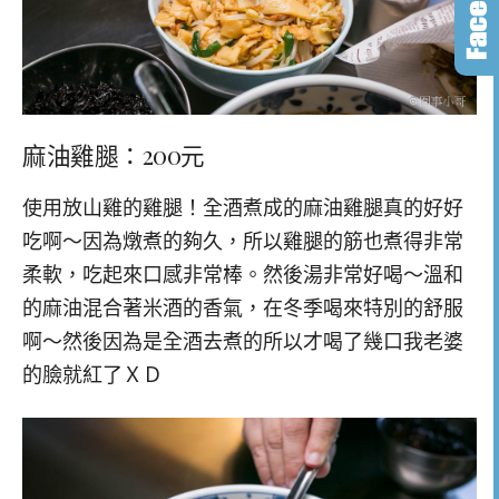
麻油雞腿：200元
使用放山雞的雞腿！全酒煮成的麻油雞腿真的好好
吃啊～因為燉煮的夠久，所以雞腿的筋也煮得非常
柔軟，吃起來口感非常棒。然後湯非常好喝～溫和
的麻油混合著米酒的香氣，在冬季喝來特別的舒服
啊～然後因為是全酒去煮的所以才喝了幾口我老婆
的臉就紅了ＸＤ