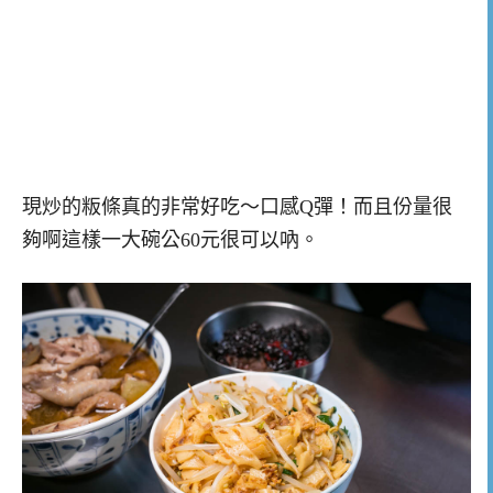
現炒的粄條真的非常好吃～口感Q彈！而且份量很
夠啊這樣一大碗公60元很可以吶。