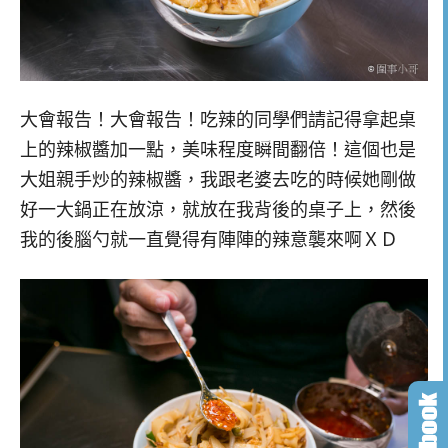
大會報告！大會報告！吃辣的同學們請記得拿起桌
上的辣椒醬加一點，美味程度瞬間翻倍！這個也是
大姐親手炒的辣椒醬，我跟老婆去吃的時候她剛做
好一大鍋正在放涼，就放在我背後的桌子上，然後
我的後腦勺就一直覺得有陣陣的辣意襲來啊ＸＤ