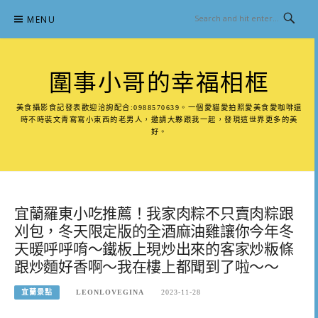
Skip
MENU
to
content
圍事小哥的幸福相框
美食攝影食記發表歡迎洽詢配合:0988570639。一個愛貓愛拍照愛美食愛咖啡還
時不時裝文青寫寫小東西的老男人，邀請大夥跟我一起，發現這世界更多的美
好。
宜蘭羅東小吃推薦！我家肉粽不只賣肉粽跟
刈包，冬天限定版的全酒麻油雞讓你今年冬
天暖呼呼唷～鐵板上現炒出來的客家炒粄條
跟炒麵好香啊～我在樓上都聞到了啦～～
宜蘭景點
LEONLOVEGINA
2023-11-28