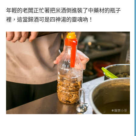
年輕的老闆正忙著把米酒倒進裝了中藥材的瓶子
裡，這當歸酒可是四神湯的靈魂吶！