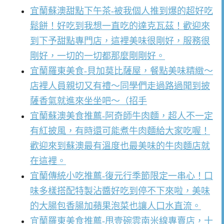
宜蘭蘇澳甜點下午茶-被我個人推到爆的超好吃
鬆餅！好吃到我想一直吃的達克瓦茲！歡迎來
到下予甜點專門店，這裡美味很剛好，服務很
剛好，一切的一切都那麼剛剛好。
宜蘭羅東美食-貝加莫比薩屋，餐點美味精緻～
店裡人員親切又有禮～同學們走過路過聞到披
薩香氣就進來坐坐吧～（招手
宜蘭蘇澳美食推薦-阿奇師牛肉麵，超人不一定
有紅披風，有時還可能煮牛肉麵給大家吃喔！
歡迎來到蘇澳最有溫度也最美味的牛肉麵店就
在這裡。
宜蘭傳統小吃推薦-復元行季節限定一串心！口
味多樣搭配特製沾醬好吃到停不下來啦，美味
的大腸包香腸加蘋果泡菜也讓人口水直流。
宜蘭羅東美食推薦-甩壹碗雲南米線專賣店，十