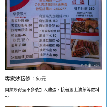
客家炒粄條：60元
肉絲炒得差不多後加入雞蛋，接著灑上油蔥等佐料
～