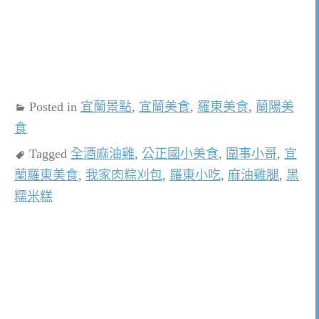
Posted in
宜蘭景點
,
宜蘭美食
,
羅東美食
,
蘭陽美
食
Tagged
全酒麻油雞
,
公正國小美食
,
圍事小哥
,
宜
蘭羅東美食
,
我家肉粽刈包
,
羅東小吃
,
麻油雞腿
,
黑
糯米糕