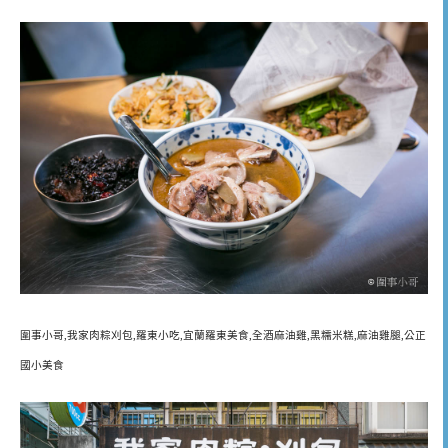
圍事小哥,我家肉粽刈包,羅東小吃,宜蘭羅東美食,全酒麻油雞,黑糯米糕,麻油雞腿,公正
國小美食