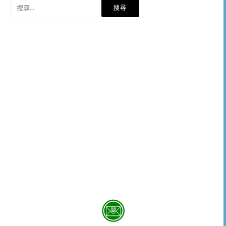
搜
尋
關
鍵
字: