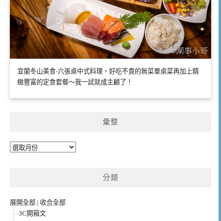
宜蘭冬山美食-六張桌中式料理，好吃不貴的無菜單桌菜再加上精
緻豐富的定食套餐～我一試就成主顧了！
彙整
彙
整
分類
展開全部
|
收合全部
3C開箱文