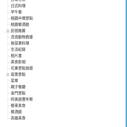
日式料理
早午餐
桃園中壢景點
桃園餐酒館
民宿推薦
流浪動物救援
無菜單料理
生活紀錄
相片書
美食影相
花東景點旅遊
苗栗景點
菜單
親子餐廳
金門景點
阿美族豐年祭
餐車美食
餐酒館
高雄美食