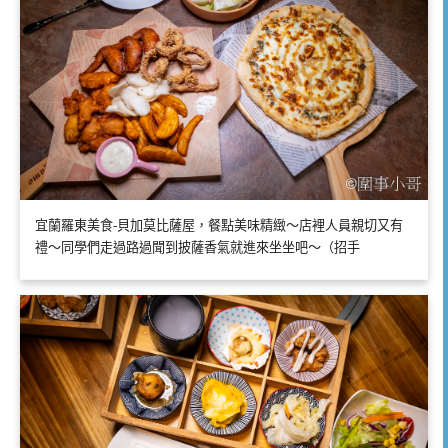
宜蘭羅東美食-貝加莫比薩屋，餐點美味精緻～店裡人員親切又有
禮～同學們走過路過聞到披薩香氣就進來坐坐吧～（招手