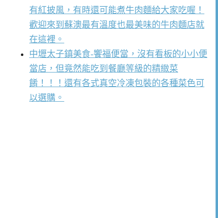
有紅披風，有時還可能煮牛肉麵給大家吃喔！
歡迎來到蘇澳最有溫度也最美味的牛肉麵店就
在這裡。
中壢太子鎮美食-饗福便當，沒有看板的小小便
當店，但竟然能吃到餐廳等級的精緻菜
餚！！！還有各式真空冷凍包裝的各種菜色可
以選購。