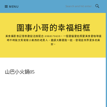
Skip
MENU
to
content
圍事小哥的幸福相框
美食攝影食記發表歡迎洽詢配合:0988570639。一個愛貓愛拍照愛美食愛咖啡還
時不時裝文青寫寫小東西的老男人，邀請大夥跟我一起，發現這世界更多的美
好。
山巴小火鍋05