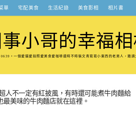
菜單
宅配美食
生活紀錄
美食影相
相片書
圍事小哥的幸福相
8570639。一個愛貓愛拍照愛美食愛咖啡還時不時裝文青寫寫小東西的老男人，邀
，超人不一定有紅披風，有時還可能煮牛肉麵給
也最美味的牛肉麵店就在這裡。