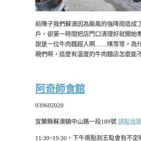
前陣子我們蘇澳因為颱風的強降雨造成
戶，卻第一時間把店門口清理好就開始
說是一位牛肉麵超人啊……咦等等，為
親們啊，這麼有溫度的牛肉麵店怎麼能
阿奇師食館
039602020
宜蘭縣蘇澳鎮中山路一段189號
請點我
11:30~19:30，下午兩點到五點會