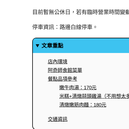
目前暫無公休日，若有臨時營業時間變
停車資訊：路邊白線停車。
文章重點
店內環境
阿奇師食館菜單
餐點品項參考
嫩牛肉湯：170元
米糕+清燉蒜頭雞湯（不用想太多
清燉嫩筋肉麵：180元
交通資訊