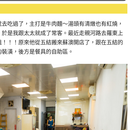
就去吃過了，主打是牛肉麵～湯頭有清燉也有紅燒，
！於是我跟太太就成了常客。最近走親河路去羅東上
租！！！原來他從五結搬來蘇澳開店了，跟在五結的
的裝潢，後方是餐具的自助區。