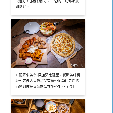
很剛好，服務很剛好，一切的一切都那麼
剛剛好。
宜蘭羅東美食-貝加莫比薩屋，餐點美味精
緻～店裡人員親切又有禮～同學們走過路
過聞到披薩香氣就進來坐坐吧～（招手