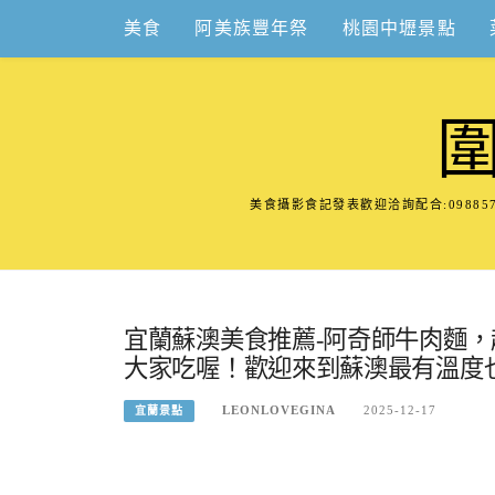
Skip
美食
阿美族豐年祭
桃園中壢景點
to
content
美食攝影食記發表歡迎洽詢配合:098
宜蘭蘇澳美食推薦-阿奇師牛肉麵
大家吃喔！歡迎來到蘇澳最有溫度
LEONLOVEGINA
2025-12-17
宜蘭景點