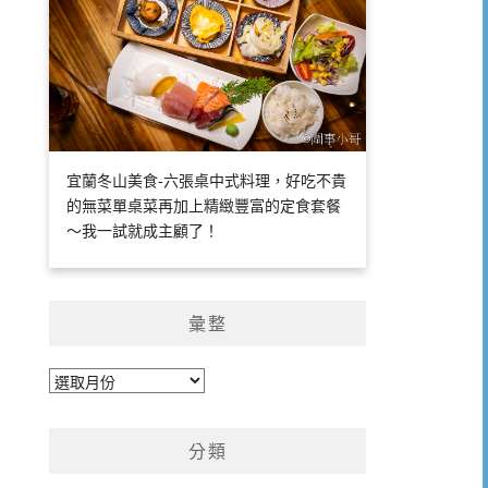
宜蘭冬山美食-六張桌中式料理，好吃不貴
的無菜單桌菜再加上精緻豐富的定食套餐
～我一試就成主顧了！
彙整
彙
整
分類