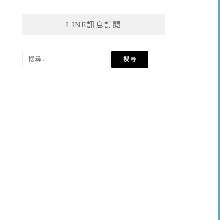
LINE訊息訂閱
搜
尋
關
鍵
字: