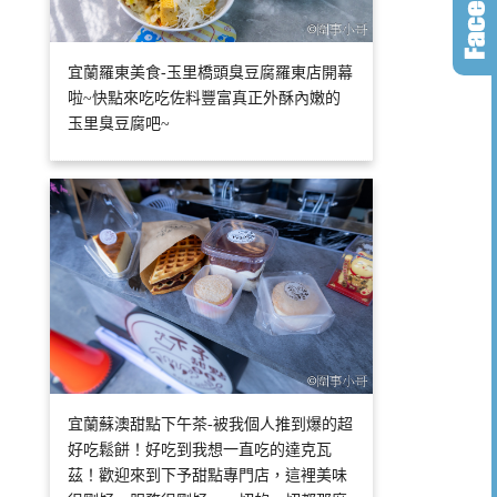
宜蘭羅東美食-玉里橋頭臭豆腐羅東店開幕
啦~快點來吃吃佐料豐富真正外酥內嫩的
玉里臭豆腐吧~
宜蘭蘇澳甜點下午茶-被我個人推到爆的超
好吃鬆餅！好吃到我想一直吃的達克瓦
茲！歡迎來到下予甜點專門店，這裡美味