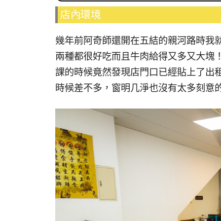
店內環境
幾年前阿奇師還開在五結的親河路時我
兩種都很好吃而且牛肉給得又多又大塊
課的時候竟然發現店門口已經貼上了出
時候差不多，窗明几淨也沒有太多刻意