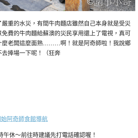
了嚴重的水災，有間牛肉麵店雖然自己本身就是受災
煮免費的牛肉麵給蘇澳的災民享用還上了電視，真可
什麼老闆這麼面熟………啊！就是阿奇師啦！我說鄉
不去捧場一下呢！（狂奔
開始阿奇師食館導航
有不定時午休～前往時建議先打電話確認喔！