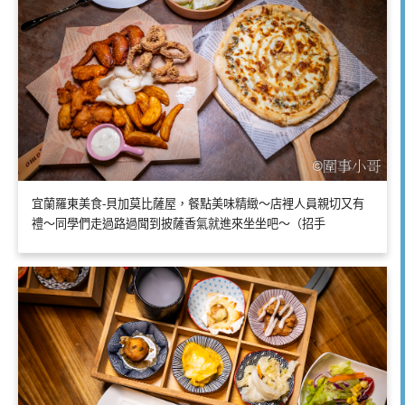
宜蘭羅東美食-貝加莫比薩屋，餐點美味精緻～店裡人員親切又有
禮～同學們走過路過聞到披薩香氣就進來坐坐吧～（招手