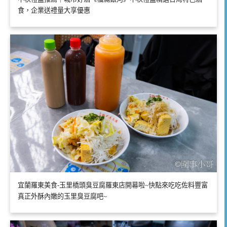
食，企業送禮量大享優惠
宜蘭羅東美食-玉里橋頭臭豆腐羅東店開幕啦~快點來吃吃佐料豐富
真正外酥內嫩的玉里臭豆腐吧~