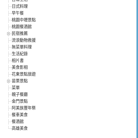
日式料理
早午餐
桃園中壢景點
桃園餐酒館
民宿推薦
流浪動物救援
無菜單料理
生活紀錄
相片書
美食影相
花東景點旅遊
苗栗景點
菜單
親子餐廳
金門景點
阿美族豐年祭
餐車美食
餐酒館
高雄美食