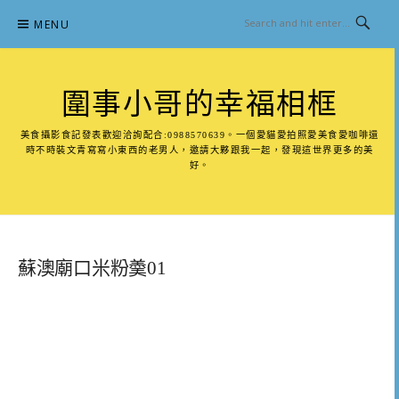
Skip
MENU
to
content
圍事小哥的幸福相框
美食攝影食記發表歡迎洽詢配合:0988570639。一個愛貓愛拍照愛美食愛咖啡還
時不時裝文青寫寫小東西的老男人，邀請大夥跟我一起，發現這世界更多的美
好。
蘇澳廟口米粉羮01