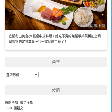
宜蘭冬山美食-六張桌中式料理，好吃不貴的無菜單桌菜再加上精
緻豐富的定食套餐～我一試就成主顧了！
彙整
彙
整
分類
展開全部
|
收合全部
3C開箱文