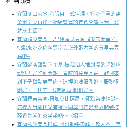
延伸閱讀
宜蘭冬山美食-六張桌中式料理，好吃不貴的無
菜單桌菜再加上精緻豐富的定食套餐～我一試
就成主顧了！
宜蘭羅東美食-玉里橋頭臭豆腐羅東店開幕啦~
快點來吃吃佐料豐富真正外酥內嫩的玉里臭豆
腐吧~
宜蘭蘇澳甜點下午茶-被我個人推到爆的超好吃
鬆餅！好吃到我想一直吃的達克瓦茲！歡迎來
到下予甜點專門店，這裡美味很剛好，服務很
剛好，一切的一切都那麼剛剛好。
宜蘭羅東美食-貝加莫比薩屋，餐點美味精緻～
店裡人員親切又有禮～同學們走過路過聞到披
薩香氣就進來坐坐吧～（招手
宜蘭蘇澳美食推薦-阿奇師牛肉麵，超人不一定