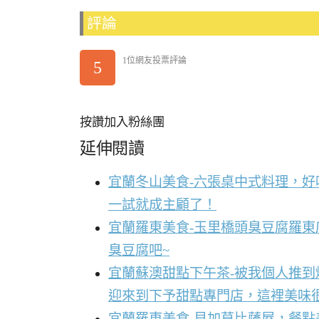
評論
1位網友投票評論
5
按讚加入粉絲團
延伸閱讀
宜蘭冬山美食-六張桌中式料理，
一試就成主顧了！
宜蘭羅東美食-玉里橋頭臭豆腐羅東
臭豆腐吧~
宜蘭蘇澳甜點下午茶-被我個人推
迎來到下予甜點專門店，這裡美味
宜蘭羅東美食-貝加莫比薩屋，餐