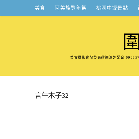
Skip
美食
阿美族豐年祭
桃園中壢景點
to
content
美食攝影食記發表歡迎洽詢配合:098
言午木子32