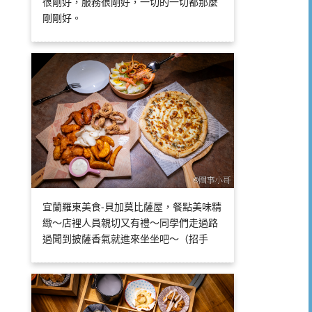
很剛好，服務很剛好，一切的一切都那麼
剛剛好。
宜蘭羅東美食-貝加莫比薩屋，餐點美味精
緻～店裡人員親切又有禮～同學們走過路
過聞到披薩香氣就進來坐坐吧～（招手