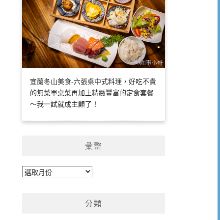
宜蘭冬山美食-六張桌中式料理，好吃不貴
的無菜單桌菜再加上精緻豐富的定食套餐
～我一試就成主顧了！
彙整
彙
整
分類