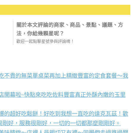
關於本文評論的商家、商品、景點、議題、方
法，你給幾顆星呢？
歡迎一起點擊星號參與評論唷！
好吃不貴的無菜單桌菜再加上精緻豐富的定食套餐～我
店開幕啦~快點來吃吃佐料豐富真正外酥內嫩的玉里
到爆的超好吃鬆餅！好吃到我想一直吃的達克瓦茲！歡
很剛好，服務很剛好，一切的一切都那麼剛剛好。
點美味精緻～店裡人員親切又有禮～同學們走過路過聞