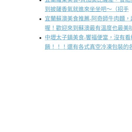
到披薩香氣就進來坐坐吧～（招手
宜蘭蘇澳美食推薦-阿奇師牛肉麵
喔！歡迎來到蘇澳最有溫度也最美
中壢太子鎮美食-饗福便當，沒有
餚！！！還有各式真空冷凍包裝的