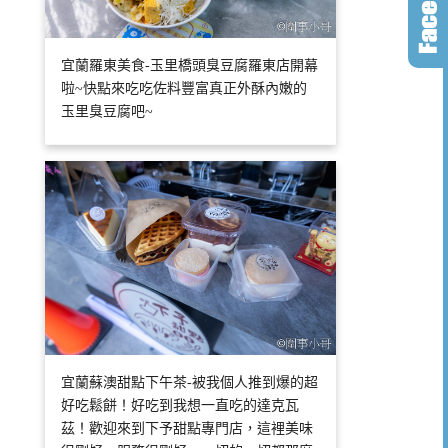
宜蘭羅東美食-玉里橋頭臭豆腐羅東店開幕
啦~快點來吃吃佐料豐富真正外酥內嫩的
玉里臭豆腐吧~
宜蘭蘇澳甜點下午茶-被我個人推到爆的超
好吃鬆餅！好吃到我想一直吃的達克瓦
茲！歡迎來到下予甜點專門店，這裡美味