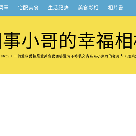
菜單
宅配美食
生活紀錄
美食影相
相片書
圍事小哥的幸福相
8570639。一個愛貓愛拍照愛美食愛咖啡還時不時裝文青寫寫小東西的老男人，邀