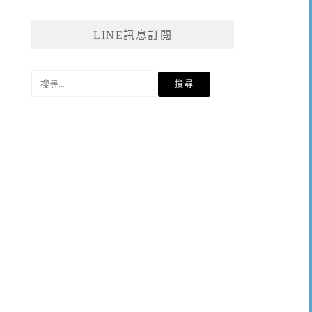
LINE訊息訂閱
搜
尋
關
鍵
字: