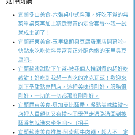
延伸閱讀
宜蘭冬山美食-六張桌中式料理，好吃不貴的無
菜單桌菜再加上精緻豐富的定食套餐～我一試
就成主顧了！
宜蘭羅東美食-玉里橋頭臭豆腐羅東店開幕啦~
快點來吃吃佐料豐富真正外酥內嫩的玉里臭豆
腐吧~
宜蘭蘇澳甜點下午茶-被我個人推到爆的超好吃
鬆餅！好吃到我想一直吃的達克瓦茲！歡迎來
到下予甜點專門店，這裡美味很剛好，服務很
剛好，一切的一切都那麼剛剛好。
宜蘭羅東美食-貝加莫比薩屋，餐點美味精緻～
店裡人員親切又有禮～同學們走過路過聞到披
薩香氣就進來坐坐吧～（招手
宜蘭蘇澳美食推薦-阿奇師牛肉麵，超人不一定