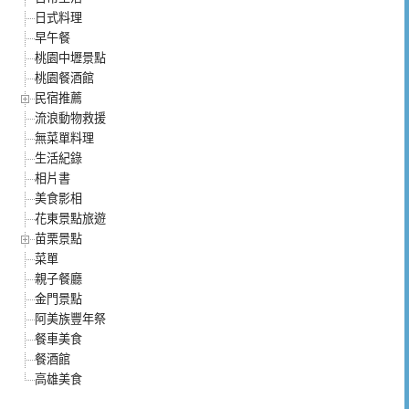
日式料理
早午餐
桃園中壢景點
桃園餐酒館
民宿推薦
流浪動物救援
無菜單料理
生活紀錄
相片書
美食影相
花東景點旅遊
苗栗景點
菜單
親子餐廳
金門景點
阿美族豐年祭
餐車美食
餐酒館
高雄美食