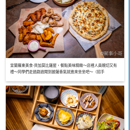
宜蘭羅東美食-貝加莫比薩屋，餐點美味精緻～店裡人員親切又有
禮～同學們走過路過聞到披薩香氣就進來坐坐吧～（招手