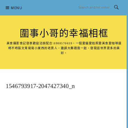
Skip
MENU
to
content
圍事小哥的幸福相框
美食攝影食記發表歡迎洽詢配合:0988570639。一個愛貓愛拍照愛美食愛咖啡還
時不時裝文青寫寫小東西的老男人，邀請大夥跟我一起，發現這世界更多的美
好。
1546793917-2047427340_n