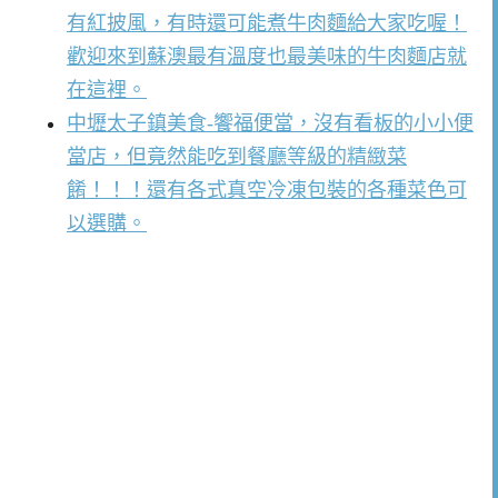
有紅披風，有時還可能煮牛肉麵給大家吃喔！
歡迎來到蘇澳最有溫度也最美味的牛肉麵店就
在這裡。
中壢太子鎮美食-饗福便當，沒有看板的小小便
當店，但竟然能吃到餐廳等級的精緻菜
餚！！！還有各式真空冷凍包裝的各種菜色可
以選購。