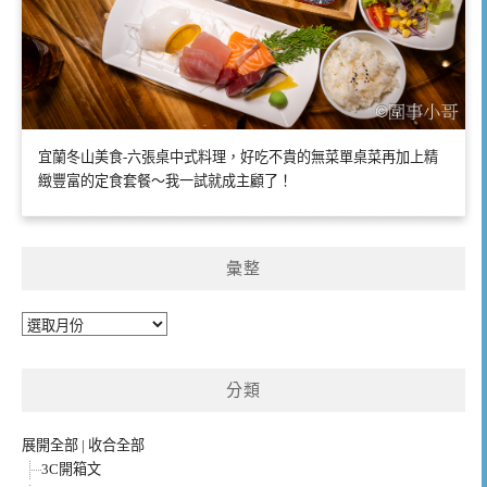
宜蘭冬山美食-六張桌中式料理，好吃不貴的無菜單桌菜再加上精
緻豐富的定食套餐～我一試就成主顧了！
彙整
彙
整
分類
展開全部
|
收合全部
3C開箱文