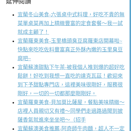
延伸閱讀
宜蘭冬山美食-六張桌中式料理，好吃不貴的無
菜單桌菜再加上精緻豐富的定食套餐～我一試
就成主顧了！
宜蘭羅東美食-玉里橋頭臭豆腐羅東店開幕啦~
快點來吃吃佐料豐富真正外酥內嫩的玉里臭豆
腐吧~
宜蘭蘇澳甜點下午茶-被我個人推到爆的超好吃
鬆餅！好吃到我想一直吃的達克瓦茲！歡迎來
到下予甜點專門店，這裡美味很剛好，服務很
剛好，一切的一切都那麼剛剛好。
宜蘭羅東美食-貝加莫比薩屋，餐點美味精緻～
店裡人員親切又有禮～同學們走過路過聞到披
薩香氣就進來坐坐吧～（招手
宜蘭蘇澳美食推薦-阿奇師牛肉麵，超人不一定