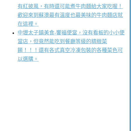
有紅披風，有時還可能煮牛肉麵給大家吃喔！
歡迎來到蘇澳最有溫度也最美味的牛肉麵店就
在這裡。
中壢太子鎮美食-饗福便當，沒有看板的小小便
當店，但竟然能吃到餐廳等級的精緻菜
餚！！！還有各式真空冷凍包裝的各種菜色可
以選購。