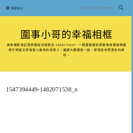
Skip
MENU
to
content
圍事小哥的幸福相框
美食攝影食記發表歡迎洽詢配合:0988570639。一個愛貓愛拍照愛美食愛咖啡還
時不時裝文青寫寫小東西的老男人，邀請大夥跟我一起，發現這世界更多的美
好。
1547394449-1482071538_n