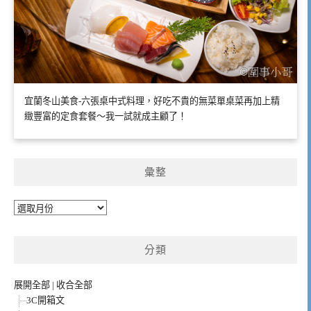
宜蘭冬山美食-六張桌中式料理，好吃不貴的無菜單桌菜再加上精
緻豐富的定食套餐～我一試就成主顧了！
彙整
彙
整
分類
展開全部
|
收合全部
3C開箱文