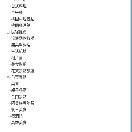
日式料理
早午餐
桃園中壢景點
桃園餐酒館
民宿推薦
流浪動物救援
無菜單料理
生活紀錄
相片書
美食影相
花東景點旅遊
苗栗景點
菜單
親子餐廳
金門景點
阿美族豐年祭
餐車美食
餐酒館
高雄美食