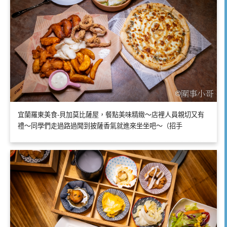
宜蘭羅東美食-貝加莫比薩屋，餐點美味精緻～店裡人員親切又有
禮～同學們走過路過聞到披薩香氣就進來坐坐吧～（招手