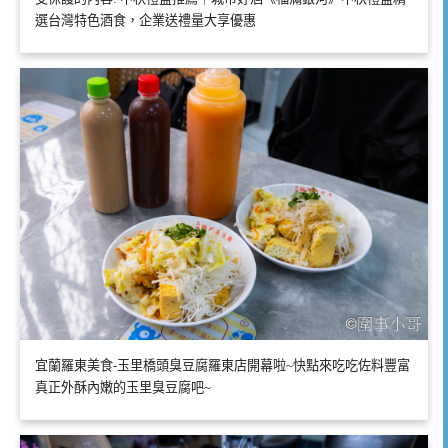
選台灣特色酒食，企業送禮量大享優惠
宜蘭羅東美食-玉里橋頭臭豆腐羅東店開幕啦~快點來吃吃佐料豐富
真正外酥內嫩的玉里臭豆腐吧~