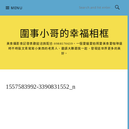
Skip
MENU
to
content
圍事小哥的幸福相框
美食攝影食記發表歡迎洽詢配合:0988570639。一個愛貓愛拍照愛美食愛咖啡還
時不時裝文青寫寫小東西的老男人，邀請大夥跟我一起，發現這世界更多的美
好。
1557583992-3390831552_n