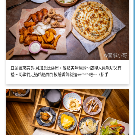
宜蘭羅東美食-貝加莫比薩屋，餐點美味精緻～店裡人員親切又有
禮～同學們走過路過聞到披薩香氣就進來坐坐吧～（招手