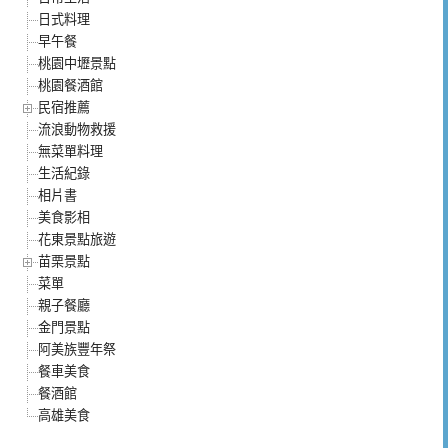
日式料理
早午餐
桃園中壢景點
桃園餐酒館
民宿推薦
流浪動物救援
無菜單料理
生活紀錄
相片書
美食影相
花東景點旅遊
苗栗景點
菜單
親子餐廳
金門景點
阿美族豐年祭
餐車美食
餐酒館
高雄美食