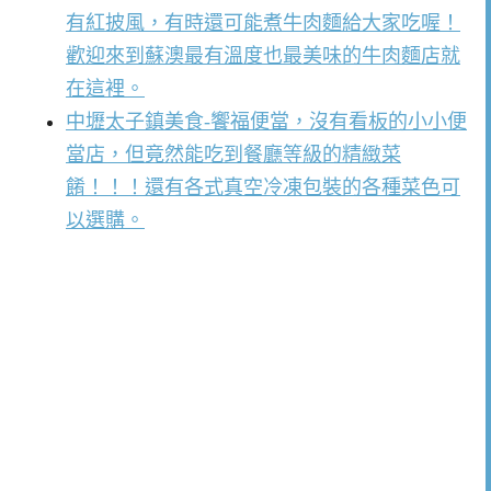
有紅披風，有時還可能煮牛肉麵給大家吃喔！
歡迎來到蘇澳最有溫度也最美味的牛肉麵店就
在這裡。
中壢太子鎮美食-饗福便當，沒有看板的小小便
當店，但竟然能吃到餐廳等級的精緻菜
餚！！！還有各式真空冷凍包裝的各種菜色可
以選購。