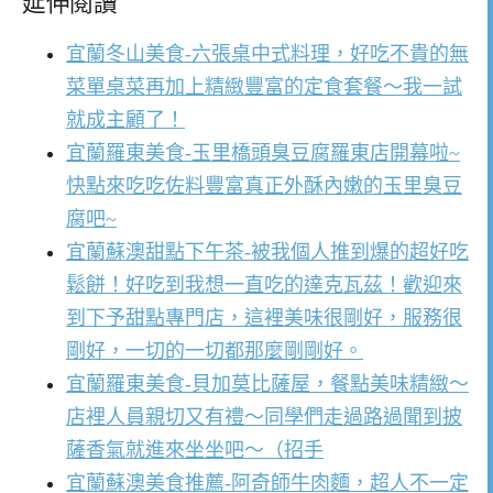
延伸閱讀
宜蘭冬山美食-六張桌中式料理，好吃不貴的無
菜單桌菜再加上精緻豐富的定食套餐～我一試
就成主顧了！
宜蘭羅東美食-玉里橋頭臭豆腐羅東店開幕啦~
快點來吃吃佐料豐富真正外酥內嫩的玉里臭豆
腐吧~
宜蘭蘇澳甜點下午茶-被我個人推到爆的超好吃
鬆餅！好吃到我想一直吃的達克瓦茲！歡迎來
到下予甜點專門店，這裡美味很剛好，服務很
剛好，一切的一切都那麼剛剛好。
宜蘭羅東美食-貝加莫比薩屋，餐點美味精緻～
店裡人員親切又有禮～同學們走過路過聞到披
薩香氣就進來坐坐吧～（招手
宜蘭蘇澳美食推薦-阿奇師牛肉麵，超人不一定