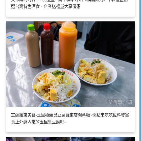
選台灣特色酒食，企業送禮量大享優惠
宜蘭羅東美食-玉里橋頭臭豆腐羅東店開幕啦~快點來吃吃佐料豐富
真正外酥內嫩的玉里臭豆腐吧~