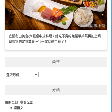
宜蘭冬山美食-六張桌中式料理，好吃不貴的無菜單桌菜再加上精
緻豐富的定食套餐～我一試就成主顧了！
彙整
彙
整
分類
展開全部
|
收合全部
3C開箱文