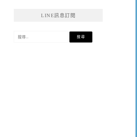
LINE訊息訂閱
搜
尋
關
鍵
字: