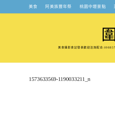
Skip
美食
阿美族豐年祭
桃園中壢景點
to
content
美食攝影食記發表歡迎洽詢配合:098
1573633569-1190033211_n