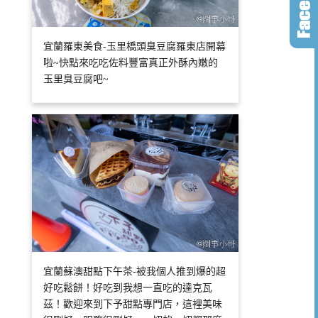
宜蘭羅東美食-玉里橋頭臭豆腐羅東店開幕
啦~快點來吃吃佐料豐富真正外酥內嫩的
玉里臭豆腐吧~
宜蘭蘇澳甜點下午茶-被我個人推到爆的超
好吃鬆餅！好吃到我想一直吃的達克瓦
茲！歡迎來到下予甜點專門店，這裡美味