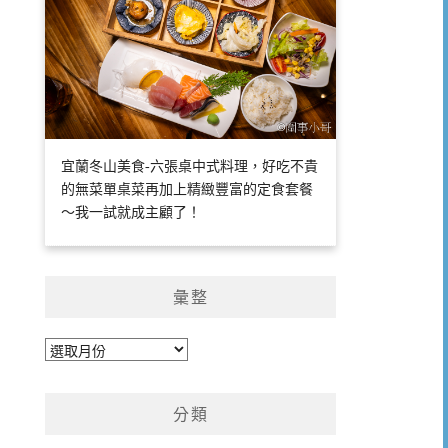
宜蘭冬山美食-六張桌中式料理，好吃不貴
的無菜單桌菜再加上精緻豐富的定食套餐
～我一試就成主顧了！
彙整
彙
整
分類