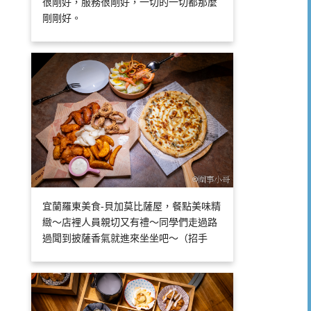
很剛好，服務很剛好，一切的一切都那麼
剛剛好。
宜蘭羅東美食-貝加莫比薩屋，餐點美味精
緻～店裡人員親切又有禮～同學們走過路
過聞到披薩香氣就進來坐坐吧～（招手