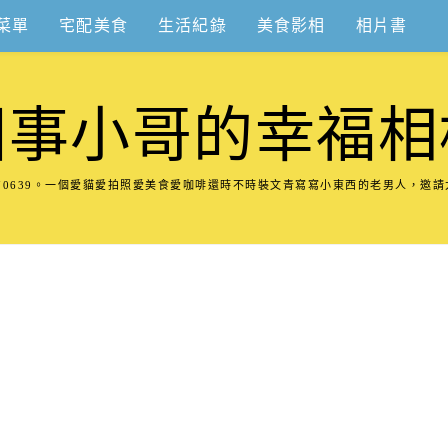
菜單
宅配美食
生活紀錄
美食影相
相片書
圍事小哥的幸福相
8570639。一個愛貓愛拍照愛美食愛咖啡還時不時裝文青寫寫小東西的老男人，邀