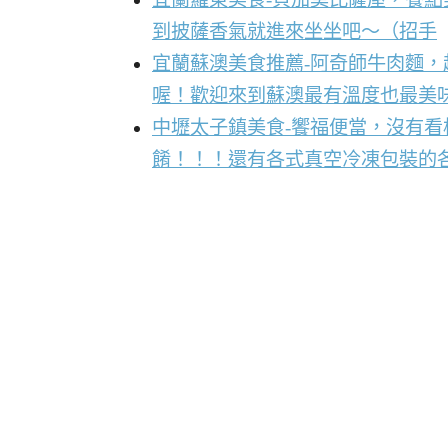
到披薩香氣就進來坐坐吧～（招手
宜蘭蘇澳美食推薦-阿奇師牛肉麵
喔！歡迎來到蘇澳最有溫度也最美
中壢太子鎮美食-饗福便當，沒有
餚！！！還有各式真空冷凍包裝的