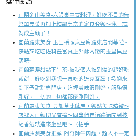
延伸閱讀
宜蘭冬山美食-六張桌中式料理，好吃不貴的無
菜單桌菜再加上精緻豐富的定食套餐～我一試
就成主顧了！
宜蘭羅東美食-玉里橋頭臭豆腐羅東店開幕啦~
快點來吃吃佐料豐富真正外酥內嫩的玉里臭豆
腐吧~
宜蘭蘇澳甜點下午茶-被我個人推到爆的超好吃
鬆餅！好吃到我想一直吃的達克瓦茲！歡迎來
到下予甜點專門店，這裡美味很剛好，服務很
剛好，一切的一切都那麼剛剛好。
宜蘭羅東美食-貝加莫比薩屋，餐點美味精緻～
店裡人員親切又有禮～同學們走過路過聞到披
薩香氣就進來坐坐吧～（招手
宜蘭蘇澳美食推薦-阿奇師牛肉麵，超人不一定