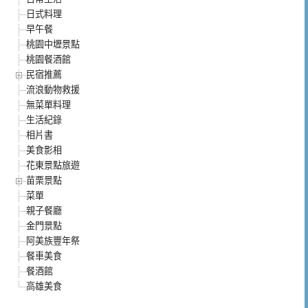
日式料理
早午餐
桃園中壢景點
桃園餐酒館
民宿推薦
流浪動物救援
無菜單料理
生活紀錄
相片書
美食影相
花東景點旅遊
苗栗景點
菜單
親子餐廳
金門景點
阿美族豐年祭
餐車美食
餐酒館
高雄美食