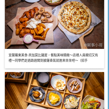
宜蘭羅東美食-貝加莫比薩屋，餐點美味精緻～店裡人員親切又有
禮～同學們走過路過聞到披薩香氣就進來坐坐吧～（招手