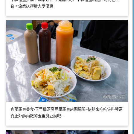
食，企業送禮量大享優惠
宜蘭羅東美食-玉里橋頭臭豆腐羅東店開幕啦~快點來吃吃佐料豐富
真正外酥內嫩的玉里臭豆腐吧~