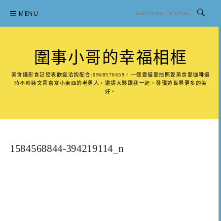
Skip
MENU
to
content
圍事小哥的幸福相框
美食攝影食記發表歡迎洽詢配合:0988570639。一個愛貓愛拍照愛美食愛咖啡還
時不時裝文青寫寫小東西的老男人，邀請大夥跟我一起，發現這世界更多的美
好。
1584568844-394219114_n