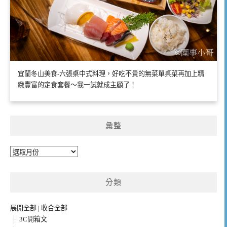
宜蘭冬山美食-六張桌中式料理，好吃不貴的無菜單桌菜再加上精
緻豐富的定食套餐～我一試就成主顧了！
彙整
彙
整
分類
展開全部
|
收合全部
3C開箱文