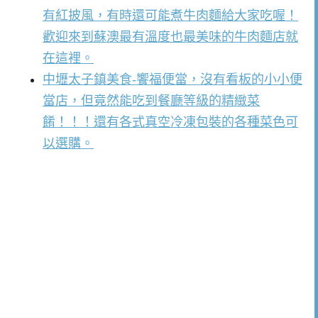
有紅披風，有時還可能煮牛肉麵給大家吃喔！
歡迎來到蘇澳最有溫度也最美味的牛肉麵店就
在這裡。
中壢太子鎮美食-饗福便當，沒有看板的小小便
當店，但竟然能吃到餐廳等級的精緻菜
餚！！！還有各式真空冷凍包裝的各種菜色可
以選購。