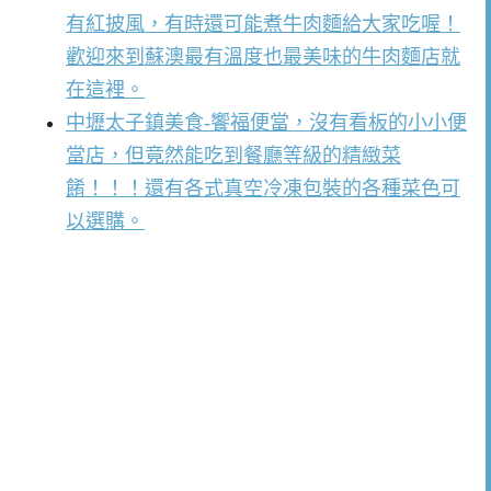
有紅披風，有時還可能煮牛肉麵給大家吃喔！
歡迎來到蘇澳最有溫度也最美味的牛肉麵店就
在這裡。
中壢太子鎮美食-饗福便當，沒有看板的小小便
當店，但竟然能吃到餐廳等級的精緻菜
餚！！！還有各式真空冷凍包裝的各種菜色可
以選購。