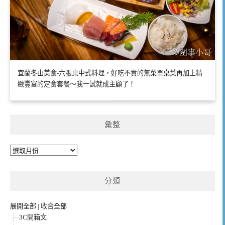
宜蘭冬山美食-六張桌中式料理，好吃不貴的無菜單桌菜再加上精
緻豐富的定食套餐～我一試就成主顧了！
彙整
彙
整
分類
展開全部
|
收合全部
3C開箱文