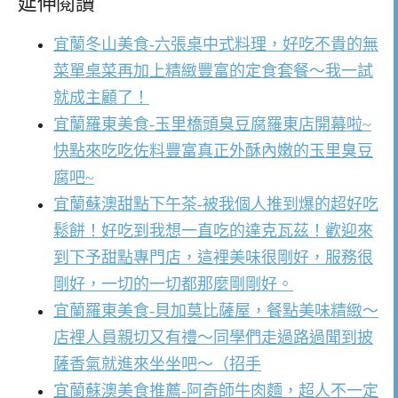
延伸閱讀
宜蘭冬山美食-六張桌中式料理，好吃不貴的無
菜單桌菜再加上精緻豐富的定食套餐～我一試
就成主顧了！
宜蘭羅東美食-玉里橋頭臭豆腐羅東店開幕啦~
快點來吃吃佐料豐富真正外酥內嫩的玉里臭豆
腐吧~
宜蘭蘇澳甜點下午茶-被我個人推到爆的超好吃
鬆餅！好吃到我想一直吃的達克瓦茲！歡迎來
到下予甜點專門店，這裡美味很剛好，服務很
剛好，一切的一切都那麼剛剛好。
宜蘭羅東美食-貝加莫比薩屋，餐點美味精緻～
店裡人員親切又有禮～同學們走過路過聞到披
薩香氣就進來坐坐吧～（招手
宜蘭蘇澳美食推薦-阿奇師牛肉麵，超人不一定