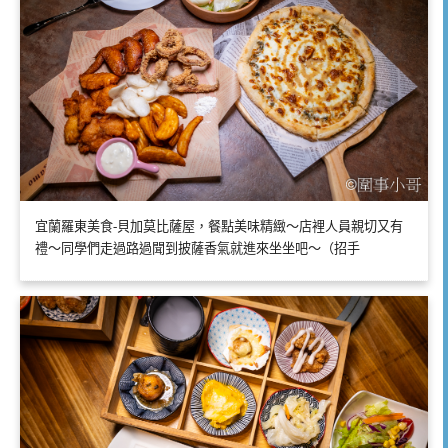
宜蘭羅東美食-貝加莫比薩屋，餐點美味精緻～店裡人員親切又有
禮～同學們走過路過聞到披薩香氣就進來坐坐吧～（招手