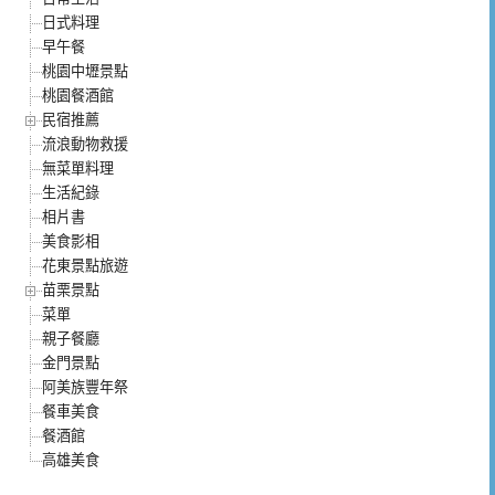
日式料理
早午餐
桃園中壢景點
桃園餐酒館
民宿推薦
流浪動物救援
無菜單料理
生活紀錄
相片書
美食影相
花東景點旅遊
苗栗景點
菜單
親子餐廳
金門景點
阿美族豐年祭
餐車美食
餐酒館
高雄美食