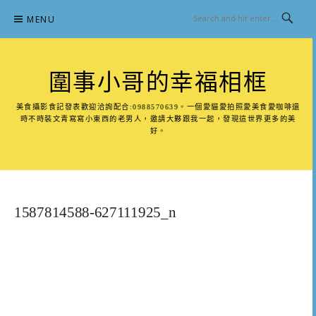
Skip
MENU
to
content
圍事小哥的幸福相框
美食攝影食記發表歡迎洽詢配合:0988570639。一個愛貓愛拍照愛美食愛咖啡還
時不時裝文青寫寫小東西的老男人，邀請大夥跟我一起，發現這世界更多的美
好。
1587814588-627111925_n