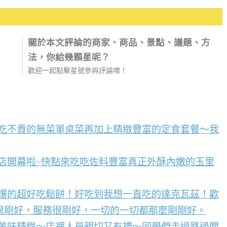
關於本文評論的商家、商品、景點、議題、方
法，你給幾顆星呢？
歡迎一起點擊星號參與評論唷！
好吃不貴的無菜單桌菜再加上精緻豐富的定食套餐～我
店開幕啦~快點來吃吃佐料豐富真正外酥內嫩的玉里
到爆的超好吃鬆餅！好吃到我想一直吃的達克瓦茲！歡
很剛好，服務很剛好，一切的一切都那麼剛剛好。
點美味精緻～店裡人員親切又有禮～同學們走過路過聞