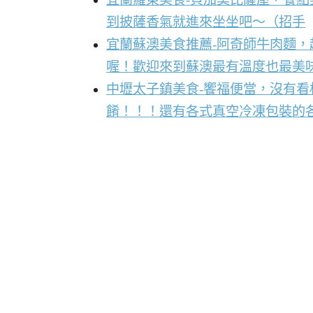
到披薩香氣就進來坐坐吧～（招手
宜蘭蘇澳美食推薦-阿奇師牛肉麵
喔！歡迎來到蘇澳最有溫度也最美
中壢太子鎮美食-饗福便當，沒有
餚！！！還有各式真空冷凍包裝的