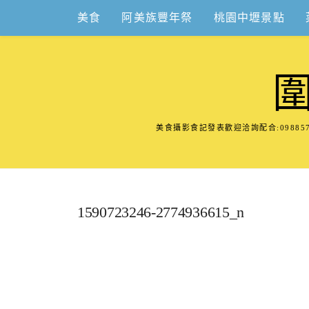
Skip
美食
阿美族豐年祭
桃園中壢景點
to
content
美食攝影食記發表歡迎洽詢配合:098
1590723246-2774936615_n