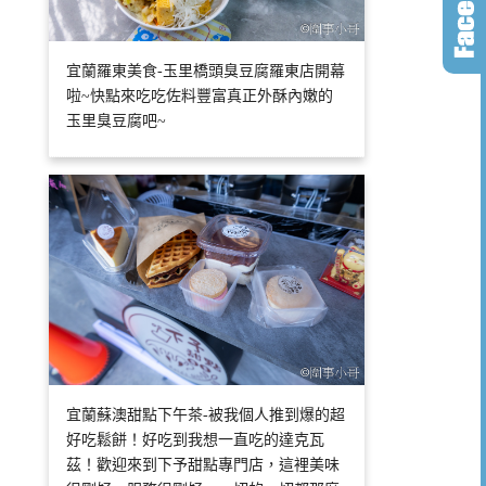
宜蘭羅東美食-玉里橋頭臭豆腐羅東店開幕
啦~快點來吃吃佐料豐富真正外酥內嫩的
玉里臭豆腐吧~
宜蘭蘇澳甜點下午茶-被我個人推到爆的超
好吃鬆餅！好吃到我想一直吃的達克瓦
茲！歡迎來到下予甜點專門店，這裡美味