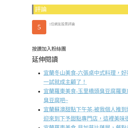
評論
1位網友投票評論
5
按讚加入粉絲團
延伸閱讀
宜蘭冬山美食-六張桌中式料理，
一試就成主顧了！
宜蘭羅東美食-玉里橋頭臭豆腐羅東
臭豆腐吧~
宜蘭蘇澳甜點下午茶-被我個人推
迎來到下予甜點專門店，這裡美味
宜蘭羅東美食-貝加莫比薩屋，餐