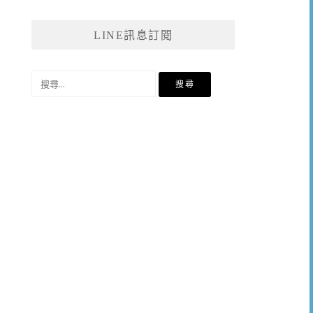
LINE訊息訂閱
搜
尋
關
鍵
字: