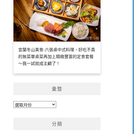
宜蘭冬山美食-六張桌中式料理，好吃不貴
的無菜單桌菜再加上精緻豐富的定食套餐
～我一試就成主顧了！
彙整
彙
整
分類