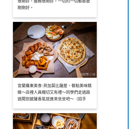
很剛好，服務很剛好，一切的一切都那麼
剛剛好。
宜蘭羅東美食-貝加莫比薩屋，餐點美味精
緻～店裡人員親切又有禮～同學們走過路
過聞到披薩香氣就進來坐坐吧～（招手