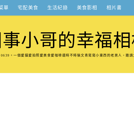
菜單
宅配美食
生活紀錄
美食影相
相片書
圍事小哥的幸福相
8570639。一個愛貓愛拍照愛美食愛咖啡還時不時裝文青寫寫小東西的老男人，邀