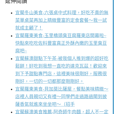
延伸閱讀
宜蘭冬山美食-六張桌中式料理，好吃不貴的無
菜單桌菜再加上精緻豐富的定食套餐～我一試
就成主顧了！
宜蘭羅東美食-玉里橋頭臭豆腐羅東店開幕啦~
快點來吃吃佐料豐富真正外酥內嫩的玉里臭豆
腐吧~
宜蘭蘇澳甜點下午茶-被我個人推到爆的超好吃
鬆餅！好吃到我想一直吃的達克瓦茲！歡迎來
到下予甜點專門店，這裡美味很剛好，服務很
剛好，一切的一切都那麼剛剛好。
宜蘭羅東美食-貝加莫比薩屋，餐點美味精緻～
店裡人員親切又有禮～同學們走過路過聞到披
薩香氣就進來坐坐吧～（招手
宜蘭蘇澳美食推薦-阿奇師牛肉麵，超人不一定