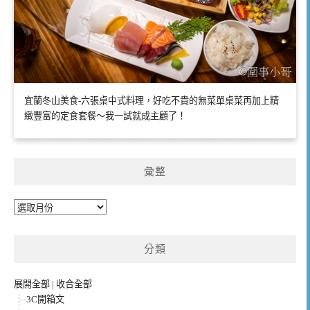
宜蘭冬山美食-六張桌中式料理，好吃不貴的無菜單桌菜再加上精
緻豐富的定食套餐～我一試就成主顧了！
彙整
彙
整
分類
展開全部
|
收合全部
3C開箱文