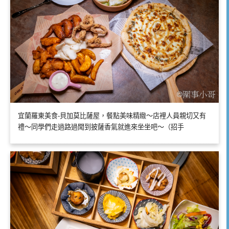
宜蘭羅東美食-貝加莫比薩屋，餐點美味精緻～店裡人員親切又有
禮～同學們走過路過聞到披薩香氣就進來坐坐吧～（招手