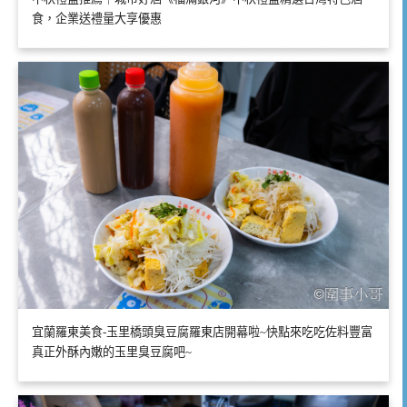
食，企業送禮量大享優惠
宜蘭羅東美食-玉里橋頭臭豆腐羅東店開幕啦~快點來吃吃佐料豐富
真正外酥內嫩的玉里臭豆腐吧~