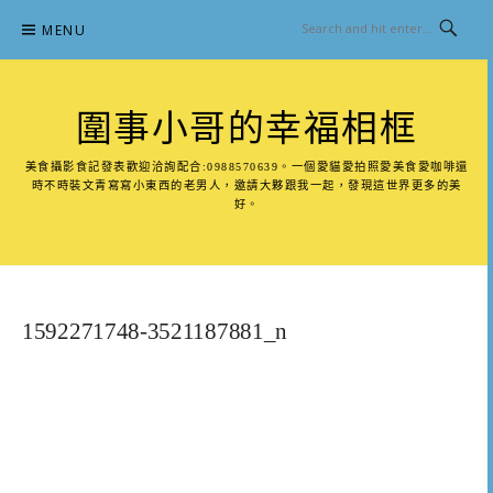
Skip
MENU
to
content
圍事小哥的幸福相框
美食攝影食記發表歡迎洽詢配合:0988570639。一個愛貓愛拍照愛美食愛咖啡還
時不時裝文青寫寫小東西的老男人，邀請大夥跟我一起，發現這世界更多的美
好。
1592271748-3521187881_n