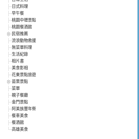
日式料理
早午餐
桃園中壢景點
桃園餐酒館
民宿推薦
流浪動物救援
無菜單料理
生活紀錄
相片書
美食影相
花東景點旅遊
苗栗景點
菜單
親子餐廳
金門景點
阿美族豐年祭
餐車美食
餐酒館
高雄美食