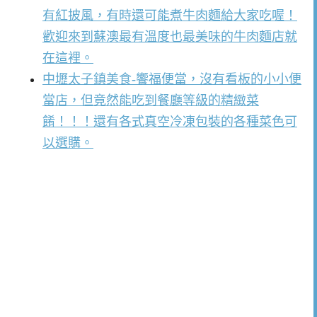
有紅披風，有時還可能煮牛肉麵給大家吃喔！
歡迎來到蘇澳最有溫度也最美味的牛肉麵店就
在這裡。
中壢太子鎮美食-饗福便當，沒有看板的小小便
當店，但竟然能吃到餐廳等級的精緻菜
餚！！！還有各式真空冷凍包裝的各種菜色可
以選購。