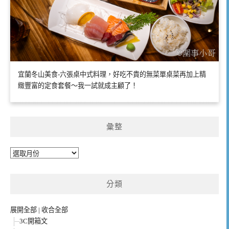
宜蘭冬山美食-六張桌中式料理，好吃不貴的無菜單桌菜再加上精
緻豐富的定食套餐～我一試就成主顧了！
彙整
彙
整
分類
展開全部
|
收合全部
3C開箱文