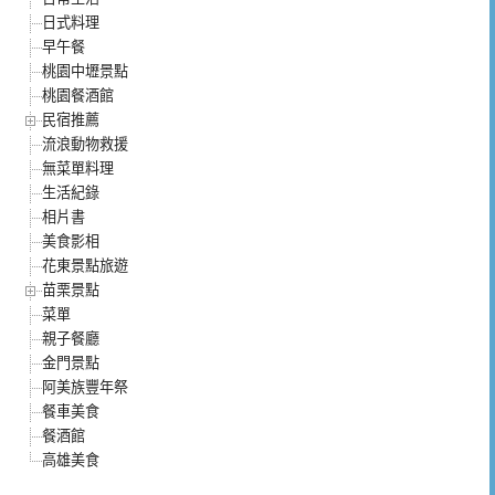
日式料理
早午餐
桃園中壢景點
桃園餐酒館
民宿推薦
流浪動物救援
無菜單料理
生活紀錄
相片書
美食影相
花東景點旅遊
苗栗景點
菜單
親子餐廳
金門景點
阿美族豐年祭
餐車美食
餐酒館
高雄美食