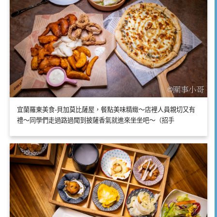
宜蘭羅東美食-貝加莫比薩屋，餐點美味精緻～店裡人員親切又有
禮～同學們走過路過聞到披薩香氣就進來坐坐吧～（招手