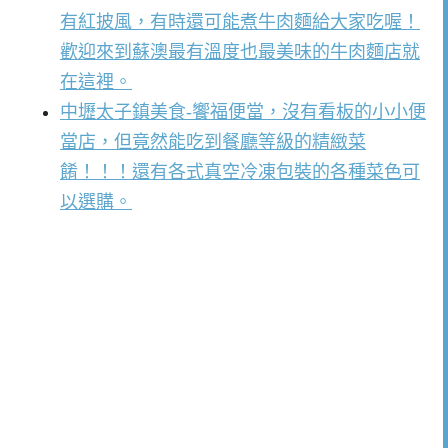
有紅披風，有時還可能煮牛肉麵給大家吃喔！
歡迎來到蘇澳最有溫度也最美味的牛肉麵店就
在這裡。
中壢太子鎮美食-饗福便當，沒有看板的小小便
當店，但竟然能吃到餐廳等級的精緻菜
餚！！！還有各式真空冷凍包裝的各種菜色可
以選購。