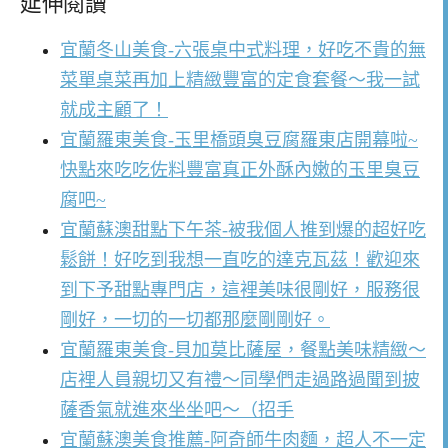
延伸閱讀
宜蘭冬山美食-六張桌中式料理，好吃不貴的無
菜單桌菜再加上精緻豐富的定食套餐～我一試
就成主顧了！
宜蘭羅東美食-玉里橋頭臭豆腐羅東店開幕啦~
快點來吃吃佐料豐富真正外酥內嫩的玉里臭豆
腐吧~
宜蘭蘇澳甜點下午茶-被我個人推到爆的超好吃
鬆餅！好吃到我想一直吃的達克瓦茲！歡迎來
到下予甜點專門店，這裡美味很剛好，服務很
剛好，一切的一切都那麼剛剛好。
宜蘭羅東美食-貝加莫比薩屋，餐點美味精緻～
店裡人員親切又有禮～同學們走過路過聞到披
薩香氣就進來坐坐吧～（招手
宜蘭蘇澳美食推薦-阿奇師牛肉麵，超人不一定