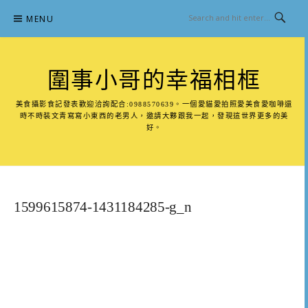
Skip
MENU
to
content
圍事小哥的幸福相框
美食攝影食記發表歡迎洽詢配合:0988570639。一個愛貓愛拍照愛美食愛咖啡還
時不時裝文青寫寫小東西的老男人，邀請大夥跟我一起，發現這世界更多的美
好。
1599615874-1431184285-g_n