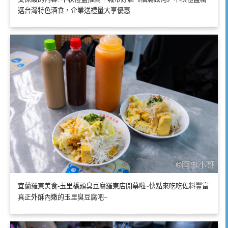
選台灣特色酒食，企業送禮量大享優惠
宜蘭羅東美食-玉里橋頭臭豆腐羅東店開幕啦~快點來吃吃佐料豐富
真正外酥內嫩的玉里臭豆腐吧~