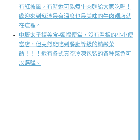
有紅披風，有時還可能煮牛肉麵給大家吃喔！
歡迎來到蘇澳最有溫度也最美味的牛肉麵店就
在這裡。
中壢太子鎮美食-饗福便當，沒有看板的小小便
當店，但竟然能吃到餐廳等級的精緻菜
餚！！！還有各式真空冷凍包裝的各種菜色可
以選購。