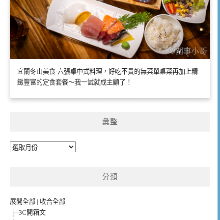
宜蘭冬山美食-六張桌中式料理，好吃不貴的無菜單桌菜再加上精
緻豐富的定食套餐～我一試就成主顧了！
彙整
彙
整
分類
展開全部
|
收合全部
3C開箱文