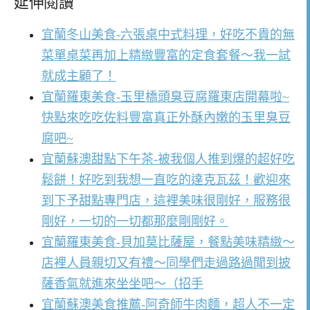
延伸閱讀
宜蘭冬山美食-六張桌中式料理，好吃不貴的無
菜單桌菜再加上精緻豐富的定食套餐～我一試
就成主顧了！
宜蘭羅東美食-玉里橋頭臭豆腐羅東店開幕啦~
快點來吃吃佐料豐富真正外酥內嫩的玉里臭豆
腐吧~
宜蘭蘇澳甜點下午茶-被我個人推到爆的超好吃
鬆餅！好吃到我想一直吃的達克瓦茲！歡迎來
到下予甜點專門店，這裡美味很剛好，服務很
剛好，一切的一切都那麼剛剛好。
宜蘭羅東美食-貝加莫比薩屋，餐點美味精緻～
店裡人員親切又有禮～同學們走過路過聞到披
薩香氣就進來坐坐吧～（招手
宜蘭蘇澳美食推薦-阿奇師牛肉麵，超人不一定