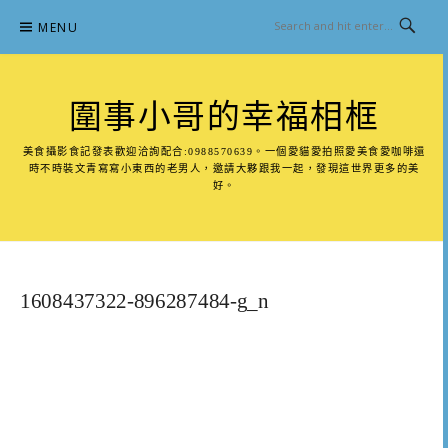
Skip
MENU
to
content
圍事小哥的幸福相框
美食攝影食記發表歡迎洽詢配合:0988570639。一個愛貓愛拍照愛美食愛咖啡還
時不時裝文青寫寫小東西的老男人，邀請大夥跟我一起，發現這世界更多的美
好。
1608437322-896287484-g_n