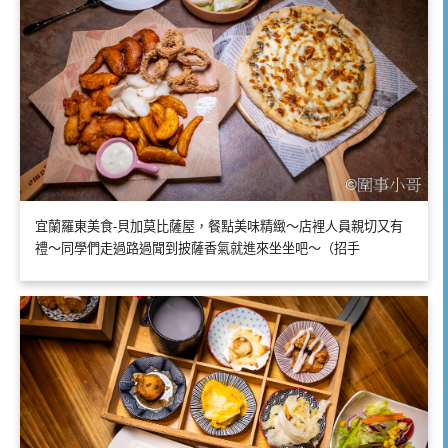
宜蘭羅東美食-貝加莫比薩屋，餐點美味精緻～店裡人員親切又有
禮～同學們走過路過聞到披薩香氣就進來坐坐吧～（招手