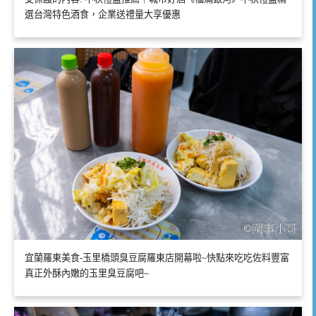
選台灣特色酒食，企業送禮量大享優惠
宜蘭羅東美食-玉里橋頭臭豆腐羅東店開幕啦~快點來吃吃佐料豐富
真正外酥內嫩的玉里臭豆腐吧~