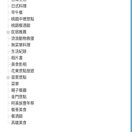
日式料理
早午餐
桃園中壢景點
桃園餐酒館
民宿推薦
流浪動物救援
無菜單料理
生活紀錄
相片書
美食影相
花東景點旅遊
苗栗景點
菜單
親子餐廳
金門景點
阿美族豐年祭
餐車美食
餐酒館
高雄美食