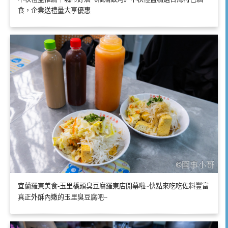
食，企業送禮量大享優惠
宜蘭羅東美食-玉里橋頭臭豆腐羅東店開幕啦~快點來吃吃佐料豐富
真正外酥內嫩的玉里臭豆腐吧~