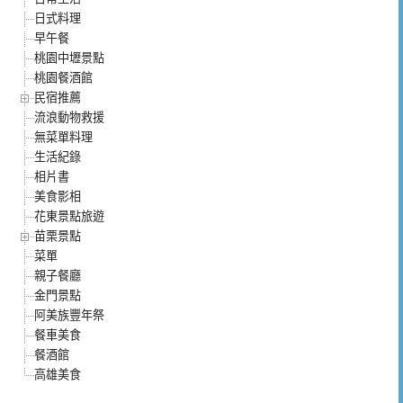
日式料理
早午餐
桃園中壢景點
桃園餐酒館
民宿推薦
流浪動物救援
無菜單料理
生活紀錄
相片書
美食影相
花東景點旅遊
苗栗景點
菜單
親子餐廳
金門景點
阿美族豐年祭
餐車美食
餐酒館
高雄美食