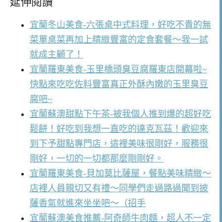
延伸閱讀
宜蘭冬山美食-六張桌中式料理，好吃不貴的無
菜單桌菜再加上精緻豐富的定食套餐～我一試
就成主顧了！
宜蘭羅東美食-玉里橋頭臭豆腐羅東店開幕啦~
快點來吃吃佐料豐富真正外酥內嫩的玉里臭豆
腐吧~
宜蘭蘇澳甜點下午茶-被我個人推到爆的超好吃
鬆餅！好吃到我想一直吃的達克瓦茲！歡迎來
到下予甜點專門店，這裡美味很剛好，服務很
剛好，一切的一切都那麼剛剛好。
宜蘭羅東美食-貝加莫比薩屋，餐點美味精緻～
店裡人員親切又有禮～同學們走過路過聞到披
薩香氣就進來坐坐吧～（招手
宜蘭蘇澳美食推薦-阿奇師牛肉麵，超人不一定