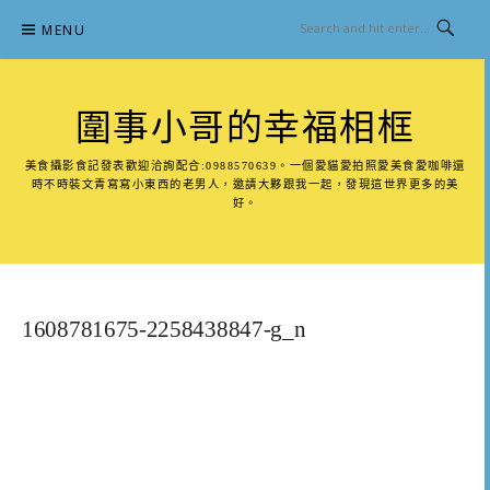
Skip
MENU
to
content
圍事小哥的幸福相框
美食攝影食記發表歡迎洽詢配合:0988570639。一個愛貓愛拍照愛美食愛咖啡還
時不時裝文青寫寫小東西的老男人，邀請大夥跟我一起，發現這世界更多的美
好。
1608781675-2258438847-g_n