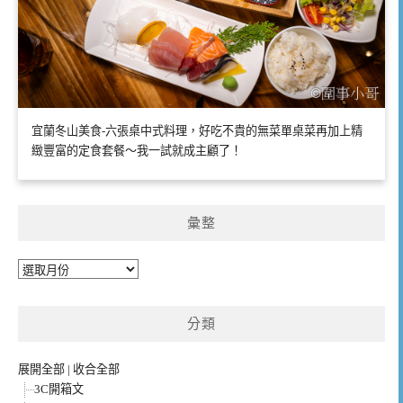
宜蘭冬山美食-六張桌中式料理，好吃不貴的無菜單桌菜再加上精
緻豐富的定食套餐～我一試就成主顧了！
彙整
彙
整
分類
展開全部
|
收合全部
3C開箱文