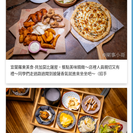
宜蘭羅東美食-貝加莫比薩屋，餐點美味精緻～店裡人員親切又有
禮～同學們走過路過聞到披薩香氣就進來坐坐吧～（招手