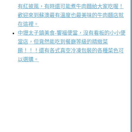
有紅披風，有時還可能煮牛肉麵給大家吃喔！
歡迎來到蘇澳最有溫度也最美味的牛肉麵店就
在這裡。
中壢太子鎮美食-饗福便當，沒有看板的小小便
當店，但竟然能吃到餐廳等級的精緻菜
餚！！！還有各式真空冷凍包裝的各種菜色可
以選購。