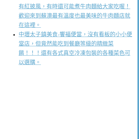
有紅披風，有時還可能煮牛肉麵給大家吃喔！
歡迎來到蘇澳最有溫度也最美味的牛肉麵店就
在這裡。
中壢太子鎮美食-饗福便當，沒有看板的小小便
當店，但竟然能吃到餐廳等級的精緻菜
餚！！！還有各式真空冷凍包裝的各種菜色可
以選購。