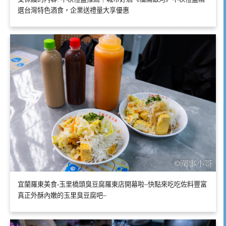
選台灣特色酒食，企業送禮量大享優惠
宜蘭羅東美食-玉里橋頭臭豆腐羅東店開幕啦~快點來吃吃佐料豐富
真正外酥內嫩的玉里臭豆腐吧~