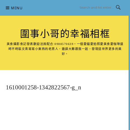
Skip
MENU
to
content
圍事小哥的幸福相框
美食攝影食記發表歡迎洽詢配合:0988570639。一個愛貓愛拍照愛美食愛咖啡還
時不時裝文青寫寫小東西的老男人，邀請大夥跟我一起，發現這世界更多的美
好。
1610001258-1342822567-g_n