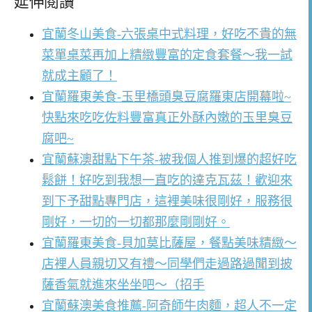
延伸閱讀
宜蘭冬山美食-六張桌中式料理，好吃不貴的無
菜單桌菜再加上精緻豐富的定食套餐～我一試
就成主顧了！
宜蘭羅東美食-玉里橋頭臭豆腐羅東店開幕啦~
快點來吃吃佐料豐富真正外酥內嫩的玉里臭豆
腐吧~
宜蘭蘇澳甜點下午茶-被我個人推到爆的超好吃
鬆餅！好吃到我想一直吃的達克瓦茲！歡迎來
到下予甜點專門店，這裡美味很剛好，服務很
剛好，一切的一切都那麼剛剛好。
宜蘭羅東美食-貝加莫比薩屋，餐點美味精緻～
店裡人員親切又有禮～同學們走過路過聞到披
薩香氣就進來坐坐吧～（招手
宜蘭蘇澳美食推薦-阿奇師牛肉麵，超人不一定