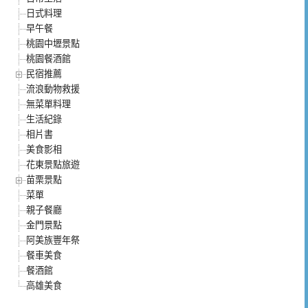
日式料理
早午餐
桃園中壢景點
桃園餐酒館
民宿推薦
流浪動物救援
無菜單料理
生活紀錄
相片書
美食影相
花東景點旅遊
苗栗景點
菜單
親子餐廳
金門景點
阿美族豐年祭
餐車美食
餐酒館
高雄美食