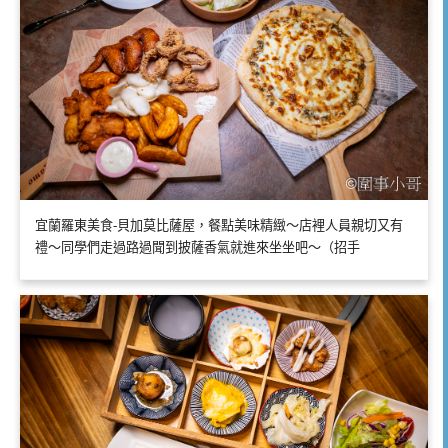
宜蘭羅東美食-貝加莫比薩屋，餐點美味精緻～店裡人員親切又有
禮～同學們走過路過聞到披薩香氣就進來坐坐吧～（招手