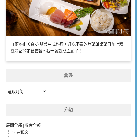
宜蘭冬山美食-六張桌中式料理，好吃不貴的無菜單桌菜再加上精
緻豐富的定食套餐～我一試就成主顧了！
彙整
彙
整
分類
展開全部
|
收合全部
3C開箱文