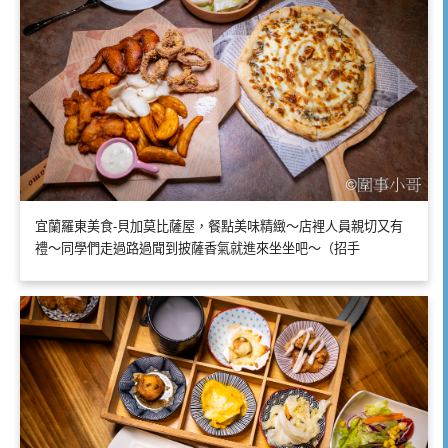
宜蘭羅東美食-貝加莫比薩屋，餐點美味精緻～店裡人員親切又有
禮～同學們走過路過聞到披薩香氣就進來坐坐吧～（招手