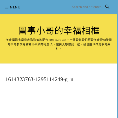
Skip
MENU
to
content
圍事小哥的幸福相框
美食攝影食記發表歡迎洽詢配合:0988570639。一個愛貓愛拍照愛美食愛咖啡還
時不時裝文青寫寫小東西的老男人，邀請大夥跟我一起，發現這世界更多的美
好。
1614323763-1295114249-g_n