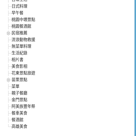
日式料理
早午餐
桃園中壢景點
桃園餐酒館
民宿推薦
流浪動物救援
無菜單料理
生活紀錄
相片書
美食影相
花東景點旅遊
苗栗景點
菜單
親子餐廳
金門景點
阿美族豐年祭
餐車美食
餐酒館
高雄美食