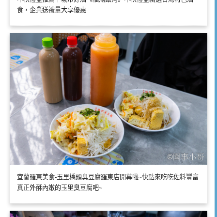
食，企業送禮量大享優惠
宜蘭羅東美食-玉里橋頭臭豆腐羅東店開幕啦~快點來吃吃佐料豐富
真正外酥內嫩的玉里臭豆腐吧~