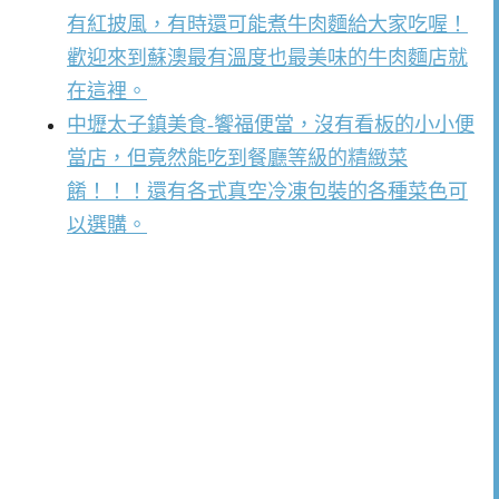
有紅披風，有時還可能煮牛肉麵給大家吃喔！
歡迎來到蘇澳最有溫度也最美味的牛肉麵店就
在這裡。
中壢太子鎮美食-饗福便當，沒有看板的小小便
當店，但竟然能吃到餐廳等級的精緻菜
餚！！！還有各式真空冷凍包裝的各種菜色可
以選購。