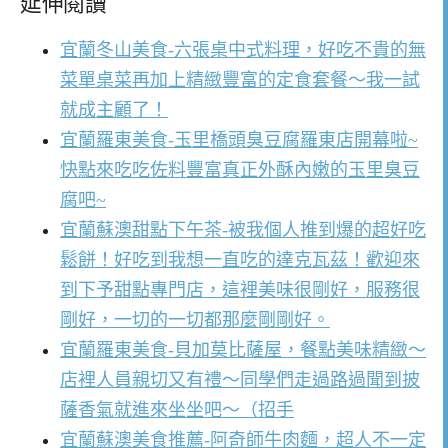
延伸閱讀
宜蘭冬山美食-六張桌中式料理，好吃不貴的無
菜單桌菜再加上精緻豐富的定食套餐～我一試
就成主顧了！
宜蘭羅東美食-玉里橋頭臭豆腐羅東店開幕啦~
快點來吃吃佐料豐富真正外酥內嫩的玉里臭豆
腐吧~
宜蘭蘇澳甜點下午茶-被我個人推到爆的超好吃
鬆餅！好吃到我想一直吃的達克瓦茲！歡迎來
到下予甜點專門店，這裡美味很剛好，服務很
剛好，一切的一切都那麼剛剛好。
宜蘭羅東美食-貝加莫比薩屋，餐點美味精緻～
店裡人員親切又有禮～同學們走過路過聞到披
薩香氣就進來坐坐吧～（招手
宜蘭蘇澳美食推薦-阿奇師牛肉麵，超人不一定