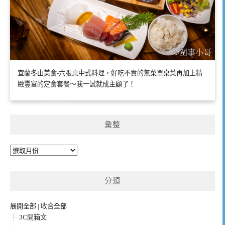
宜蘭冬山美食-六張桌中式料理，好吃不貴的無菜單桌菜再加上精
緻豐富的定食套餐～我一試就成主顧了！
彙整
彙
整
分類
展開全部
|
收合全部
3C開箱文