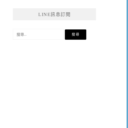
LINE訊息訂閱
搜
尋
關
鍵
字: