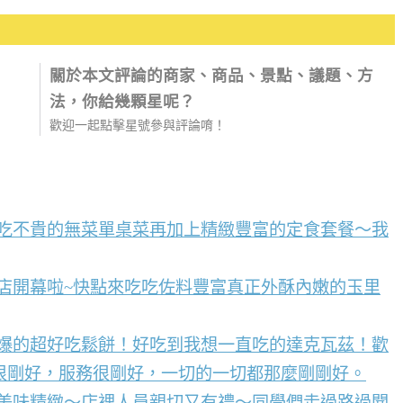
關於本文評論的商家、商品、景點、議題、方
法，你給幾顆星呢？
歡迎一起點擊星號參與評論唷！
好吃不貴的無菜單桌菜再加上精緻豐富的定食套餐～我
店開幕啦~快點來吃吃佐料豐富真正外酥內嫩的玉里
到爆的超好吃鬆餅！好吃到我想一直吃的達克瓦茲！歡
很剛好，服務很剛好，一切的一切都那麼剛剛好。
點美味精緻～店裡人員親切又有禮～同學們走過路過聞