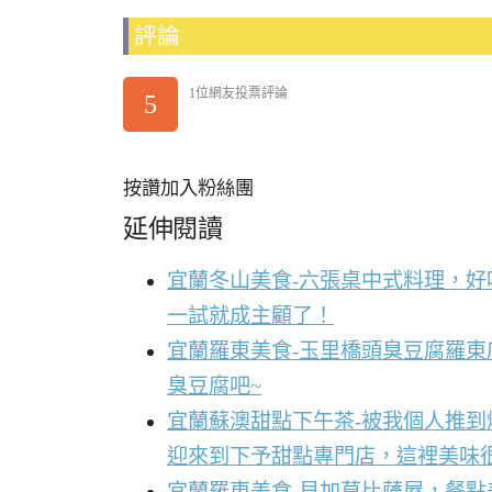
評論
1位網友投票評論
5
按讚加入粉絲團
延伸閱讀
宜蘭冬山美食-六張桌中式料理，
一試就成主顧了！
宜蘭羅東美食-玉里橋頭臭豆腐羅東
臭豆腐吧~
宜蘭蘇澳甜點下午茶-被我個人推
迎來到下予甜點專門店，這裡美味
宜蘭羅東美食-貝加莫比薩屋，餐