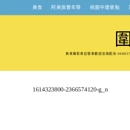
Skip
美食
阿美族豐年祭
桃園中壢景點
to
content
美食攝影食記發表歡迎洽詢配合:098
1614323800-2366574120-g_n