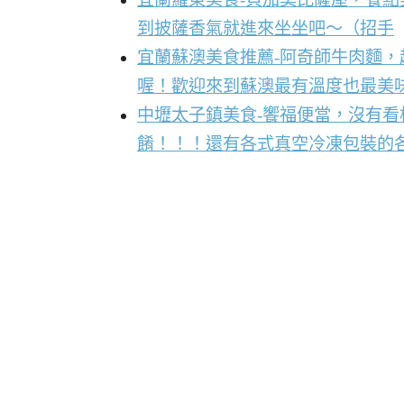
到披薩香氣就進來坐坐吧～（招手
宜蘭蘇澳美食推薦-阿奇師牛肉麵
喔！歡迎來到蘇澳最有溫度也最美
中壢太子鎮美食-饗福便當，沒有
餚！！！還有各式真空冷凍包裝的