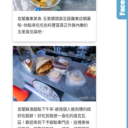
宜蘭羅東美食-玉里橋頭臭豆腐羅東店開幕
啦~快點來吃吃佐料豐富真正外酥內嫩的
玉里臭豆腐吧~
宜蘭蘇澳甜點下午茶-被我個人推到爆的超
好吃鬆餅！好吃到我想一直吃的達克瓦
茲！歡迎來到下予甜點專門店，這裡美味