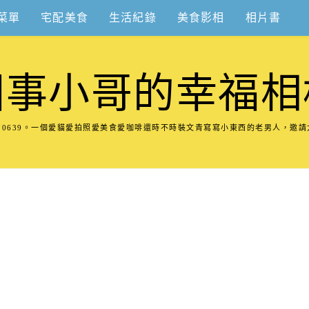
菜單
宅配美食
生活紀錄
美食影相
相片書
圍事小哥的幸福相
8570639。一個愛貓愛拍照愛美食愛咖啡還時不時裝文青寫寫小東西的老男人，邀