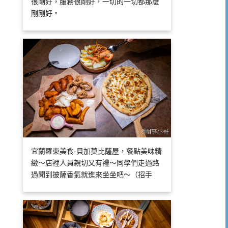
很剛好，服務很剛好，一切的一切都那麼
剛剛好。
宜蘭羅東美食-貝加莫比薩屋，餐點美味精
緻～店裡人員親切又有禮～同學們走過路
過聞到披薩香氣就進來坐坐吧～（招手