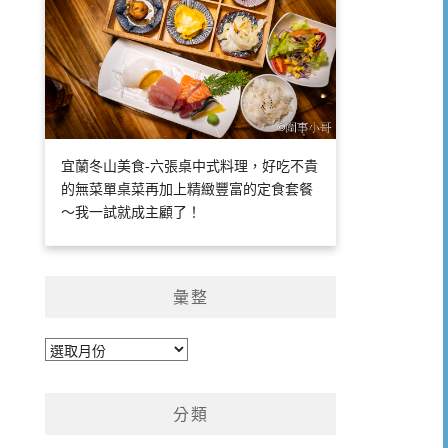
宜蘭冬山美食-六張桌中式料理，好吃不貴
的無菜單桌菜再加上精緻豐富的定食套餐
～我一試就成主顧了！
彙整
彙
整
分類