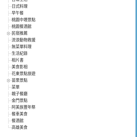
日式料理
早午餐
桃園中壢景點
桃園餐酒館
民宿推薦
流浪動物救援
無菜單料理
生活紀錄
相片書
美食影相
花東景點旅遊
苗栗景點
菜單
親子餐廳
金門景點
阿美族豐年祭
餐車美食
餐酒館
高雄美食