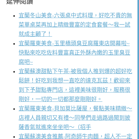
延伸閱讀
宜蘭冬山美食-六張桌中式料理，好吃不貴的無
菜單桌菜再加上精緻豐富的定食套餐～我一試
就成主顧了！
宜蘭羅東美食-玉里橋頭臭豆腐羅東店開幕啦~
快點來吃吃佐料豐富真正外酥內嫩的玉里臭豆
腐吧~
宜蘭蘇澳甜點下午茶-被我個人推到爆的超好吃
鬆餅！好吃到我想一直吃的達克瓦茲！歡迎來
到下予甜點專門店，這裡美味很剛好，服務很
剛好，一切的一切都那麼剛剛好。
宜蘭羅東美食-貝加莫比薩屋，餐點美味精緻～
店裡人員親切又有禮～同學們走過路過聞到披
薩香氣就進來坐坐吧～（招手
宜蘭蘇澳美食推薦-阿奇師牛肉麵，超人不一定