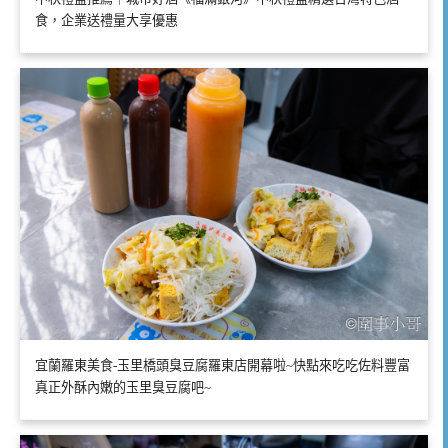
食，企業送禮量大享優惠
宜蘭羅東美食-玉里橋頭臭豆腐羅東店開幕啦~快點來吃吃佐料豐富
真正外酥內嫩的玉里臭豆腐吧~