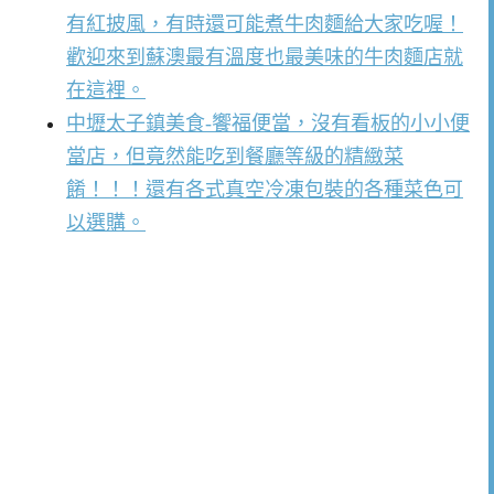
有紅披風，有時還可能煮牛肉麵給大家吃喔！
歡迎來到蘇澳最有溫度也最美味的牛肉麵店就
在這裡。
中壢太子鎮美食-饗福便當，沒有看板的小小便
當店，但竟然能吃到餐廳等級的精緻菜
餚！！！還有各式真空冷凍包裝的各種菜色可
以選購。