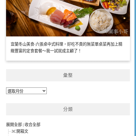
宜蘭冬山美食-六張桌中式料理，好吃不貴的無菜單桌菜再加上精
緻豐富的定食套餐～我一試就成主顧了！
彙整
彙
整
分類
展開全部
|
收合全部
3C開箱文