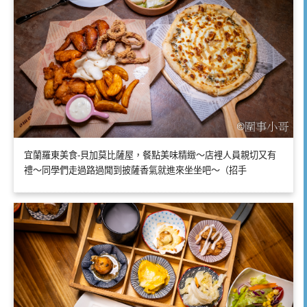
宜蘭羅東美食-貝加莫比薩屋，餐點美味精緻～店裡人員親切又有
禮～同學們走過路過聞到披薩香氣就進來坐坐吧～（招手