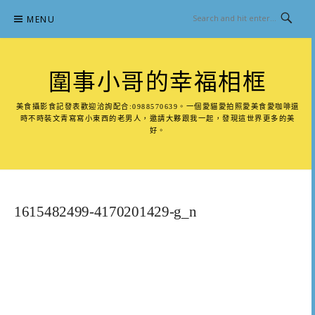
Skip
MENU
to
content
圍事小哥的幸福相框
美食攝影食記發表歡迎洽詢配合:0988570639。一個愛貓愛拍照愛美食愛咖啡還
時不時裝文青寫寫小東西的老男人，邀請大夥跟我一起，發現這世界更多的美
好。
1615482499-4170201429-g_n